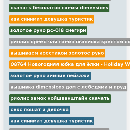
скачать бесплатно схемы dimensions
как синимат девушка туристик
золотое руно рс-018 снегири
риолис время чая схема вышивка крестом с
вышиваем крестиком золотое руно
08764 Новогодняя юбка для ёлки - Holiday W
золотое руно зимние пейзажи
вышивка dimensions дом с лебедями и пруд
риолис замок нойшванштайн скачать
секс лошат и девочка
как синимат девушка туристик