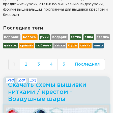
предложить уроки, статьи по вышиванию, видеоуроки,,
форум вышивальщиц, программы для вышивки крестом и
бисером.
Последние теги
коробки
волосы
руки
подарки
ветка
елка
свечка
цветок
крылья
гобелен
ветки
бусы
свеча
лицо
1
2
3
4
5
Последняя
.xsd
.pdf
.jpg
Скачать схемы вышивки
нитками / крестом -
Воздушные шары