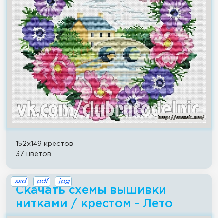
152x149 крестов
37 цветов
.xsd
.pdf
.jpg
Скачать схемы вышивки
нитками / крестом - Лето