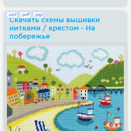
.xsd
.pdf
.jpg
Скачать схемы вышивки
нитками / крестом - На
побережье