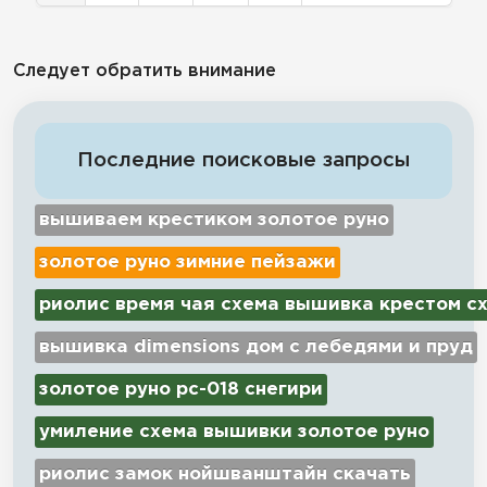
Следует обратить внимание
Последние поисковые запросы
вышиваем крестиком золотое руно
золотое руно зимние пейзажи
риолис время чая схема вышивка крестом с
вышивка dimensions дом с лебедями и пруд
золотое руно рс-018 снегири
умиление схема вышивки золотое руно
риолис замок нойшванштайн скачать