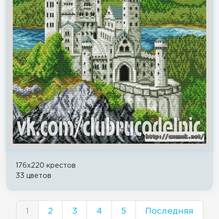
176x220 крестов
33 цветов
1
2
3
4
5
Последняя