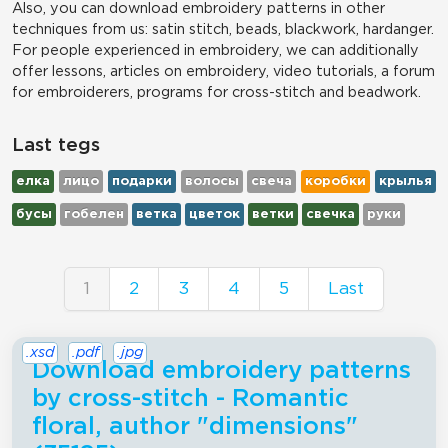
Also, you can download embroidery patterns in other
techniques from us: satin stitch, beads, blackwork, hardanger.
For people experienced in embroidery, we can additionally
offer lessons, articles on embroidery, video tutorials, a forum
for embroiderers, programs for cross-stitch and beadwork.
Last tegs
елка
лицо
подарки
волосы
свеча
коробки
крылья
бусы
гобелен
ветка
цветок
ветки
свечка
руки
1
2
3
4
5
Last
.xsd
.pdf
.jpg
Download embroidery patterns
by cross-stitch - Romantic
floral, author "dimensions"