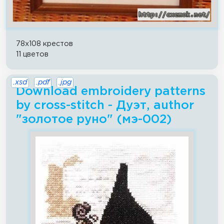
78x108 крестов
11 цветов
.xsd
.pdf
.jpg
Download embroidery patterns
by cross-stitch - Дуэт, author
"золотое руно" (мэ-002)