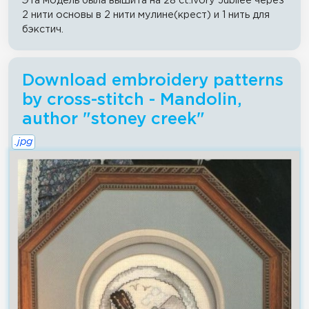
Эта модель была вышита на 28 ct.ivory Jubilee через
2 нити основы в 2 нити мулине(крест) и 1 нить для
бэкстич.
Download embroidery patterns
by cross-stitch - Mandolin,
author "stoney creek"
.jpg