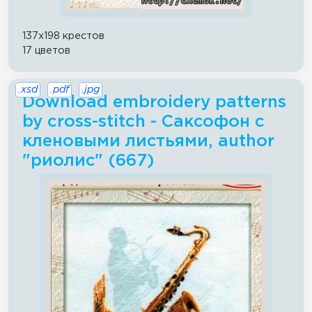
137x198 крестов
17 цветов
.xsd
.pdf
.jpg
Download embroidery patterns
by cross-stitch - Саксофон с
кленовыми листьями, author
"риолис" (667)