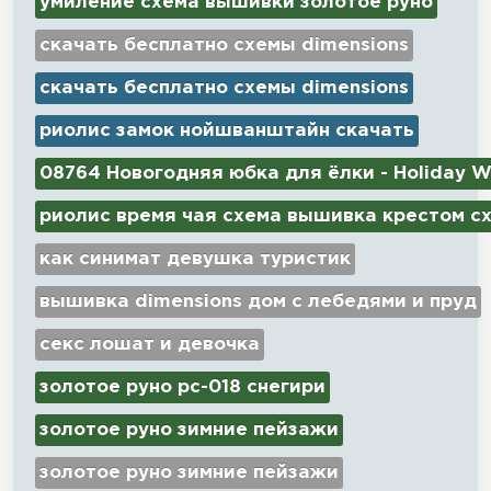
умиление схема вышивки золотое руно
скачать бесплатно схемы dimensions
скачать бесплатно схемы dimensions
риолис замок нойшванштайн скачать
08764 Новогодняя юбка для ёлки - Holiday W
риолис время чая схема вышивка крестом с
как синимат девушка туристик
вышивка dimensions дом с лебедями и пруд
секс лошат и девочка
золотое руно рс-018 снегири
золотое руно зимние пейзажи
золотое руно зимние пейзажи