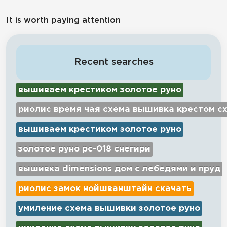
It is worth paying attention
Recent searches
вышиваем крестиком золотое руно
риолис время чая схема вышивка крестом с
вышиваем крестиком золотое руно
золотое руно рс-018 снегири
вышивка dimensions дом с лебедями и пруд
риолис замок нойшванштайн скачать
умиление схема вышивки золотое руно