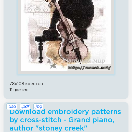
78x108 крестов
11 цветов
.xsd
.pdf
.jpg
Download embroidery patterns
by cross-stitch - Grand piano,
author "stoney creek"