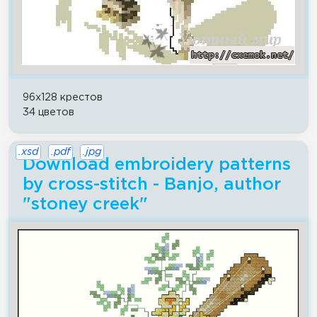
96x128 крестов
34 цветов
.xsd
.pdf
.jpg
Download embroidery patterns
by cross-stitch - Banjo, author
"stoney creek"