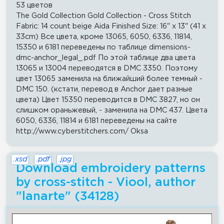
53 цветов
The Gold Collection Gold Collection - Cross Stitch
Fabric: 14 count beige Aida Finished Size: 16" x 13" (41 x
33cm) Все цвета, кроме 13065, 6050, 6336, 11814,
15350 и 6181 переведены по таблице dimensions-
dmc-anchor_legal_.pdf По этой таблице два цвета
13065 и 13004 переводятся в DMC 3350. Поэтому
цвет 13065 заменила на ближайший более темный -
DMC 150. (кстати, перевод в Anchor дает разные
цвета) Цвет 15350 переводится в DMC 3827, но он
слишком ораньжевый, - заменила на DMC 437. Цвета
6050, 6336, 11814 и 6181 переведены на сайте
http://www.cyberstitchers.com/ Oksa
.xsd
.pdf
.jpg
Download embroidery patterns
by cross-stitch - Viool, author
"lanarte" (34128)