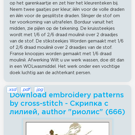
op het garenkaartje en zet hier het kleurenteken bij.
Neem twee gaatjes per kleur; ййn voor de volle draden
en ййn voor de gesplitste draden. Slinger de stof om
ter voorkoming van uitrafelen. Borduur vanuit het
midden, zie pijlen op de tekening. De kruissteekjes
wordt met 1/6 of 2/6 draad moulinй over 2 draadjes
van de stof. De stiksteekjes Worden gemaakt met 1/6
of 2/6 draad moulinй over 2 draadjes van de stof.
Franse knoopjes worden gemaakt met 1/6 draad
moulinй. Afwerking Wilt u uw werk wassen, doe dit dan
in een WOLwasmiddel. Het werk onder een vochtige
doek luchtig aan de achterkant persen.
.xsd
.pdf
.jpg
Download embroidery patterns
by cross-stitch - Скрипка с
лилией, author "риолис" (666)