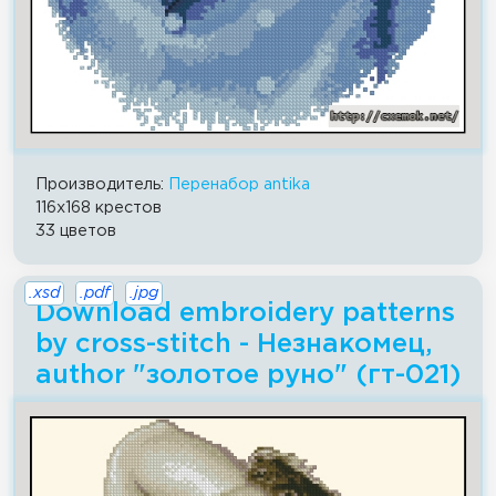
Производитель:
Перенабор antika
116x168 крестов
33 цветов
.xsd
.pdf
.jpg
Download embroidery patterns
by cross-stitch - Незнакомец,
author "золотое руно" (гт-021)