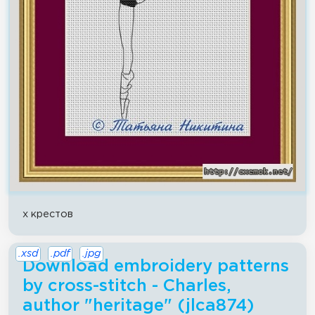
x крестов
.xsd
.pdf
.jpg
Download embroidery patterns
by cross-stitch - Charles,
author "heritage" (jlca874)