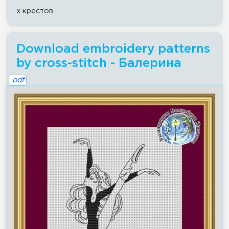
x крестов
Download embroidery patterns
by cross-stitch - Балерина
.pdf