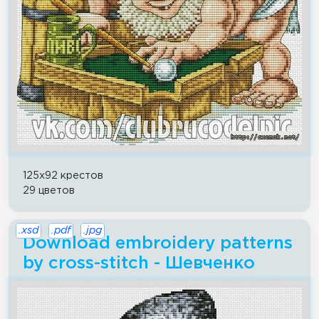
125x92 крестов
29 цветов
.xsd
.pdf
.jpg
Download embroidery patterns
by cross-stitch - Шевченко