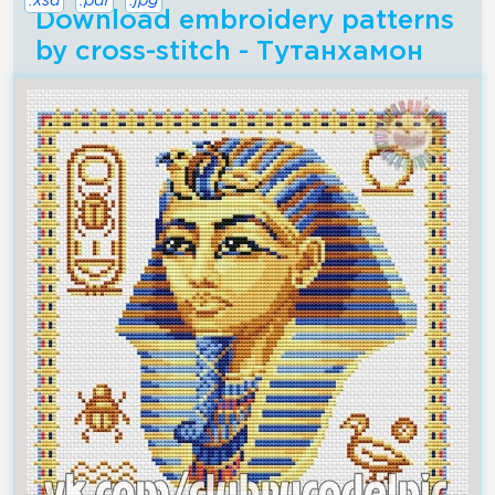
.xsd
.pdf
.jpg
Download embroidery patterns
by cross-stitch - Тутанхамон