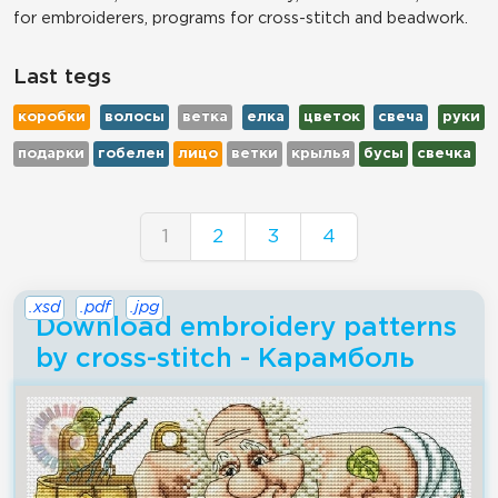
for embroiderers, programs for cross-stitch and beadwork.
Last tegs
коробки
волосы
ветка
елка
цветок
свеча
руки
подарки
гобелен
лицо
ветки
крылья
бусы
свечка
1
2
3
4
.xsd
.pdf
.jpg
Download embroidery patterns
by cross-stitch - Карамболь