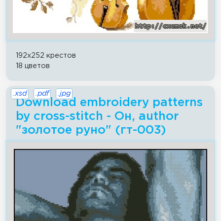
192x252 крестов
18 цветов
.xsd
.pdf
.jpg
Download embroidery patterns
by cross-stitch - Он, author
"золотое руно" (гт-003)