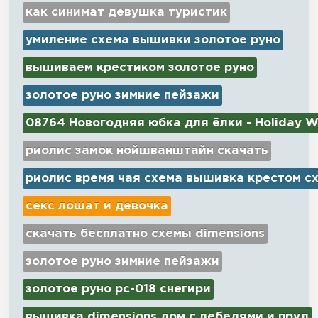
как синимат девушка туристик
умиление схема вышивки золотое руно
вышиваем крестиком золотое руно
золотое руно зимние пейзажи
08764 Новогодняя юбка для ёлки - Holiday W
риолис замок нойшванштайн скачать
риолис время чая схема вышивка крестом с
секс лошат и девочка
скачать бесплатно схемы dimensions
золотое руно зимние пейзажи
золотое руно рс-018 снегири
вышивка dimensions дом с лебедями и пруд