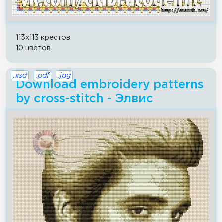
113x113 крестов
10 цветов
.xsd
.pdf
.jpg
Download embroidery patterns
by cross-stitch - Элвис