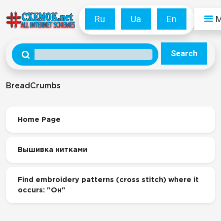
Ru
Ua
En
Search
BreadCrumbs
Home Page
Вышивка нитками
Find embroidery patterns (cross stitch) where it
occurs: "Он"