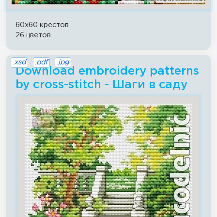
60x60 крестов
26 цветов
.xsd
.pdf
.jpg
Download embroidery patterns
by cross-stitch - Шаги в саду