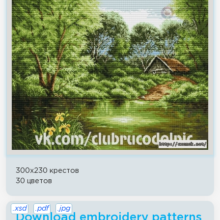
300x230 крестов
30 цветов
.xsd
.pdf
.jpg
Download embroidery patterns