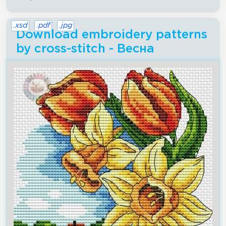
.xsd
.pdf
.jpg
Download embroidery patterns
by cross-stitch - Весна