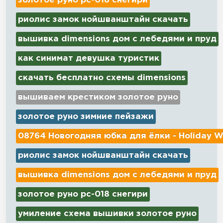
золотое руно рс-018 снегири
риолис замок нойшванштайн скачать
вышивка dimensions дом с лебедями и пруд
как синимат девушка туристик
скачать бесплатно схемы dimensions
вышиваем крестиком золотое руно
золотое руно зимние пейзажи
08764 Новогодняя юбка для ёлки - Holiday W
риолис замок нойшванштайн скачать
вышивка dimensions дом с лебедями и пруд
золотое руно рс-018 снегири
умиление схема вышивки золотое руно