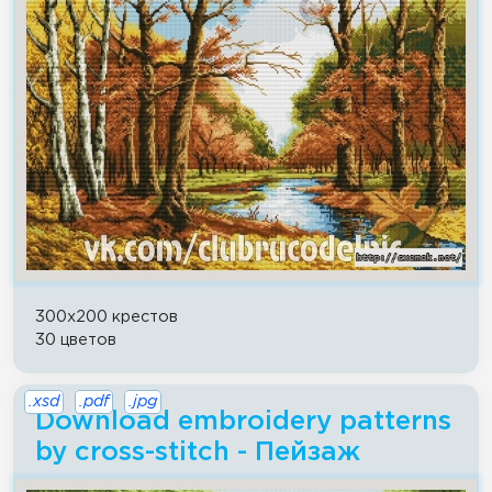
300x200 крестов
30 цветов
.xsd
.pdf
.jpg
Download embroidery patterns
by cross-stitch - Пейзаж