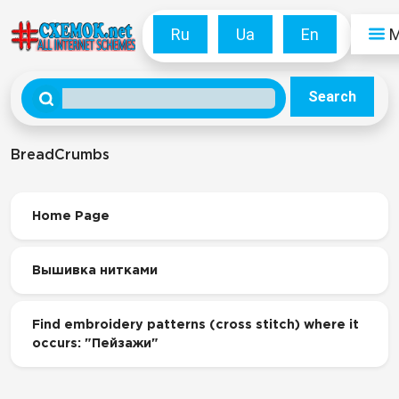
Ru
Ua
En
Search
BreadCrumbs
Home Page
Вышивка нитками
Find embroidery patterns (cross stitch) where it
occurs: "Пейзажи"