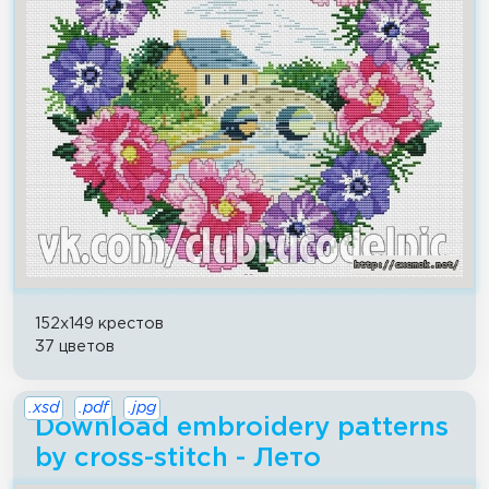
152x149 крестов
37 цветов
.xsd
.pdf
.jpg
Download embroidery patterns
by cross-stitch - Лето