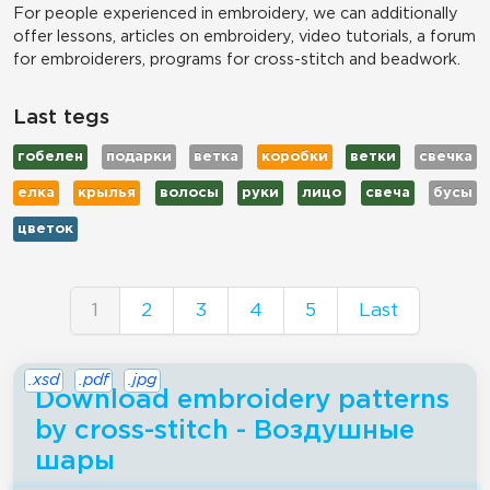
For people experienced in embroidery, we can additionally
offer lessons, articles on embroidery, video tutorials, a forum
for embroiderers, programs for cross-stitch and beadwork.
Last tegs
гобелен
подарки
ветка
коробки
ветки
свечка
елка
крылья
волосы
руки
лицо
свеча
бусы
цветок
1
2
3
4
5
Last
.xsd
.pdf
.jpg
Download embroidery patterns
by cross-stitch - Воздушные
шары