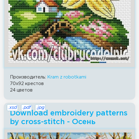
Производитель:
Kram z robotkami
70x92 крестов
24 цветов
.xsd
.pdf
.jpg
Download embroidery patterns
by cross-stitch - Осень