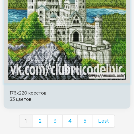
176x220 крестов
33 цветов
1
2
3
4
5
Last