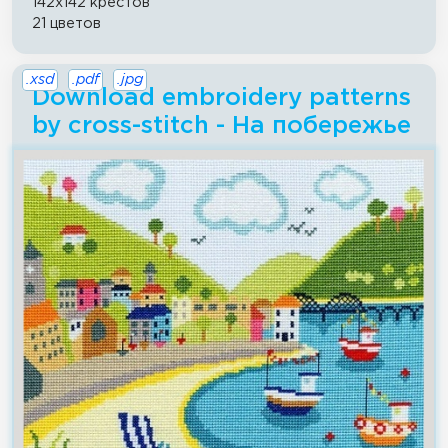
142x142 крестов
21 цветов
.xsd
.pdf
.jpg
Download embroidery patterns
by cross-stitch - На побережье