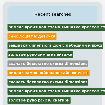
Recent searches
риолис время чая схема вышивка крестом с
секс лошат и девочка
вышивка dimensions дом с лебедями и пруд
золотое руно зимние пейзажи
скачать бесплатно схемы dimensions
риолис замок нойшванштайн скачать
скачать бесплатно схемы dimensions
риолис время чая схема вышивка крестом с
золотое руно рс-018 снегири