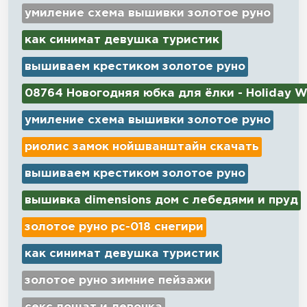
умиление схема вышивки золотое руно
как синимат девушка туристик
вышиваем крестиком золотое руно
08764 Новогодняя юбка для ёлки - Holiday W
умиление схема вышивки золотое руно
риолис замок нойшванштайн скачать
вышиваем крестиком золотое руно
вышивка dimensions дом с лебедями и пруд
золотое руно рс-018 снегири
как синимат девушка туристик
золотое руно зимние пейзажи