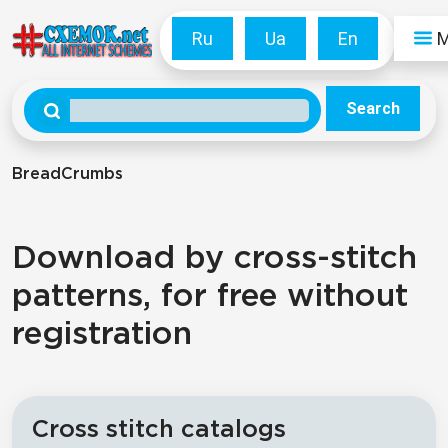
Ru
Ua
En
Search
BreadCrumbs
Download by cross-stitch
patterns, for free without
registration
Cross stitch catalogs