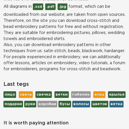
All diagrams in
,
,
format, which can be
.xsd
.pdf
.jpg
downloaded from our website, are taken from open sources.
Therefore, on the site you can download cross-stitch and
bead embroidery patterns for free and without registration.
They are suitable for embroidering pictures, pillows, wedding
towels and embroidered shirts.
Also, you can download embroidery patterns in other
techniques from us: satin stitch, beads, blackwork, hardanger.
For people experienced in embroidery, we can additionally
offer lessons, articles on embroidery, video tutorials, a forum
for embroiderers, programs for cross-stitch and beadwork.
Last tegs
лицо
свеча
свечка
ветки
гобелен
елка
крылья
подарки
руки
коробки
бусы
волосы
цветок
ветка
It is worth paying attention