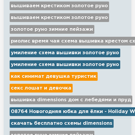
вышиваем крестиком золотое руно
вышиваем крестиком золотое руно
золотое руно зимние пейзажи
риолис время чая схема вышивка крестом с
умиление схема вышивки золотое руно
умиление схема вышивки золотое руно
как синимат девушка туристик
секс лошат и девочка
вышивка dimensions дом с лебедями и пруд
08764 Новогодняя юбка для ёлки - Holiday W
скачать бесплатно схемы dimensions