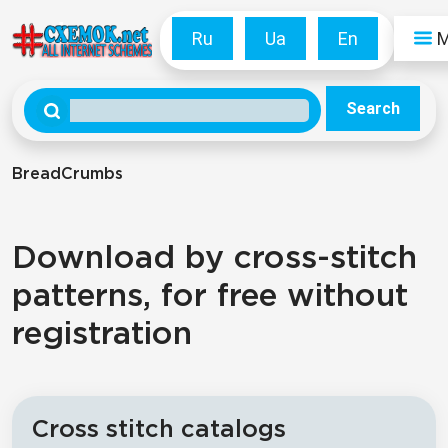
Ru
Ua
En
Search
BreadCrumbs
Download by cross-stitch
patterns, for free without
registration
Cross stitch catalogs