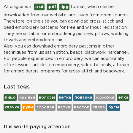
All diagrams in
,
,
format, which can be
.xsd
.pdf
.jpg
downloaded from our website, are taken from open sources.
Therefore, on the site you can download cross-stitch and
bead embroidery patterns for free and without registration.
They are suitable for embroidering pictures, pillows, wedding
towels and embroidered shirts.
Also, you can download embroidery patterns in other
techniques from us: satin stitch, beads, blackwork, hardanger.
For people experienced in embroidery, we can additionally
offer lessons, articles on embroidery, video tutorials, a forum
for embroiderers, programs for cross-stitch and beadwork.
Last tegs
лицо
крылья
волосы
ветка
подарки
коробки
елка
свечка
руки
гобелен
ветки
цветок
свеча
бусы
It is worth paying attention