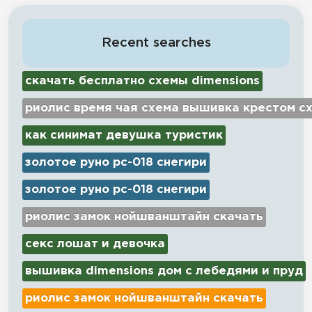
Recent searches
скачать бесплатно схемы dimensions
риолис время чая схема вышивка крестом с
как синимат девушка туристик
золотое руно рс-018 снегири
золотое руно рс-018 снегири
риолис замок нойшванштайн скачать
секс лошат и девочка
вышивка dimensions дом с лебедями и пруд
риолис замок нойшванштайн скачать