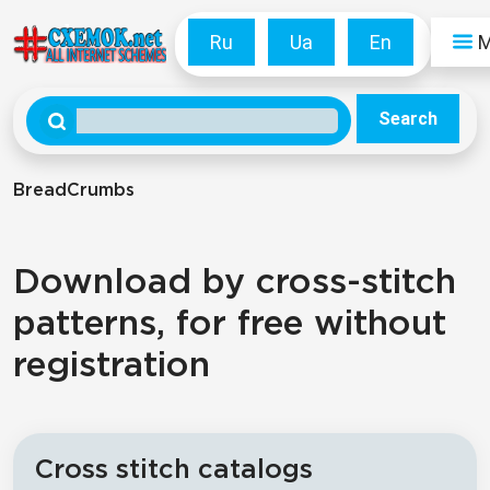
Ru
Ua
En
Search
BreadCrumbs
Download by cross-stitch
patterns, for free without
registration
Cross stitch catalogs