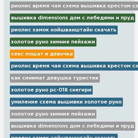
риолис время чая схема вышивка крестом с
вышивка dimensions дом с лебедями и пруд
риолис замок нойшванштайн скачать
золотое руно зимние пейзажи
секс лошат и девочка
риолис время чая схема вышивка крестом с
как синимат девушка туристик
золотое руно рс-018 снегири
умиление схема вышивки золотое руно
золотое руно зимние пейзажи
вышивка dimensions дом с лебедями и пруд