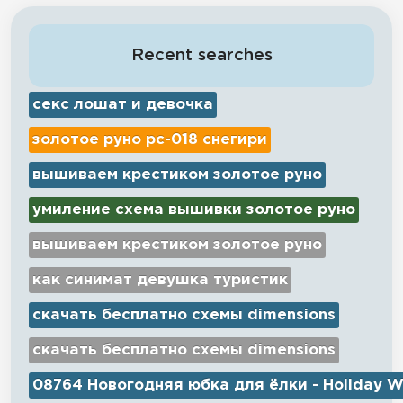
Recent searches
секс лошат и девочка
золотое руно рс-018 снегири
вышиваем крестиком золотое руно
умиление схема вышивки золотое руно
вышиваем крестиком золотое руно
как синимат девушка туристик
скачать бесплатно схемы dimensions
скачать бесплатно схемы dimensions
08764 Новогодняя юбка для ёлки - Holiday W