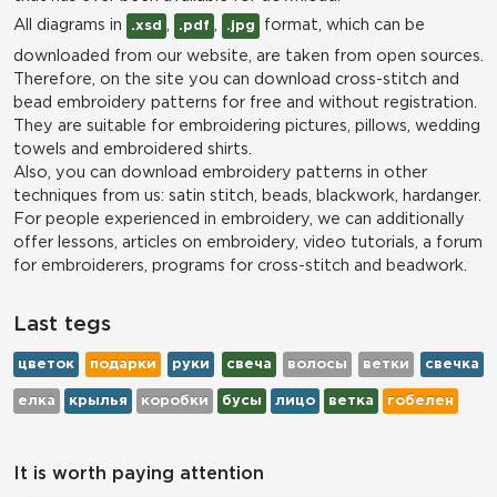
All diagrams in
,
,
format, which can be
.xsd
.pdf
.jpg
downloaded from our website, are taken from open sources.
Therefore, on the site you can download cross-stitch and
bead embroidery patterns for free and without registration.
They are suitable for embroidering pictures, pillows, wedding
towels and embroidered shirts.
Also, you can download embroidery patterns in other
techniques from us: satin stitch, beads, blackwork, hardanger.
For people experienced in embroidery, we can additionally
offer lessons, articles on embroidery, video tutorials, a forum
for embroiderers, programs for cross-stitch and beadwork.
Last tegs
цветок
подарки
руки
свеча
волосы
ветки
свечка
елка
крылья
коробки
бусы
лицо
ветка
гобелен
It is worth paying attention