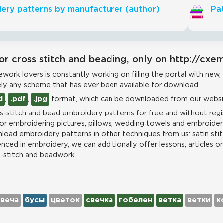
ery patterns by manufacturer (author)
Pat
or cross stitch and beading, only on http://cxe
work lovers is constantly working on filling the portal with new,
ly any scheme that has ever been available for download.
d
,
.pdf
,
.jpg
format, which can be downloaded from our websit
-stitch and bead embroidery patterns for free and without regis
for embroidering pictures, pillows, wedding towels and embroidere
load embroidery patterns in other techniques from us: satin stit
nced in embroidery, we can additionally offer lessons, articles o
s-stitch and beadwork.
свеча
бусы
цветок
свечка
гобелен
ветка
ветки
к