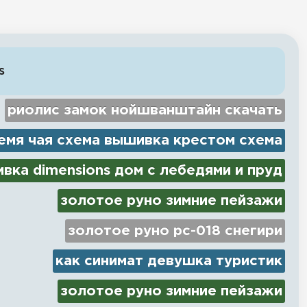
s
риолис замок нойшванштайн скачать
емя чая схема вышивка крестом схема
вка dimensions дом с лебедями и пруд
золотое руно зимние пейзажи
золотое руно рс-018 снегири
как синимат девушка туристик
золотое руно зимние пейзажи