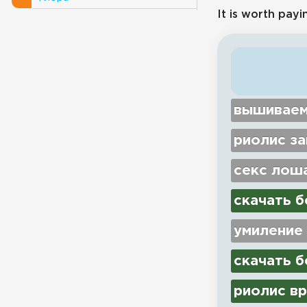
It is worth payi
вышиваем
риолис з
секс лош
скачать б
умиление
скачать б
риолис вр