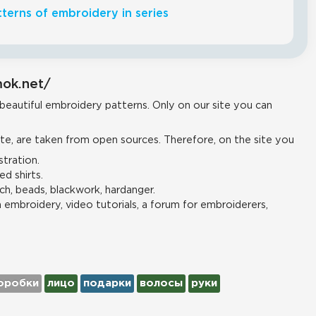
terns of embroidery in series
mok.net/
 beautiful embroidery patterns. Only on our site you can
e, are taken from open sources. Therefore, on the site you
tration.
d shirts.
ch, beads, blackwork, hardanger.
n embroidery, video tutorials, a forum for embroiderers,
оробки
лицо
подарки
волосы
руки