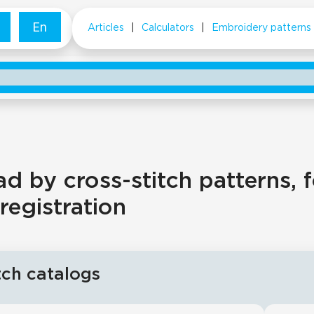
En
Articles
|
Calculators
|
Embroidery patterns
 by cross-stitch patterns, f
registration
tch catalogs