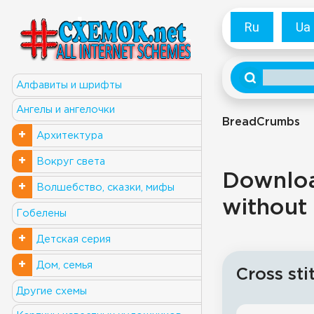
Ru
Ua
Алфавиты и шрифты
Ангелы и ангелочки
BreadCrumbs
+
Архитектура
+
Вокруг света
Download
+
Волшебство, сказки, мифы
without 
Гобелены
+
Детская серия
+
Дом, семья
Cross sti
Другие схемы