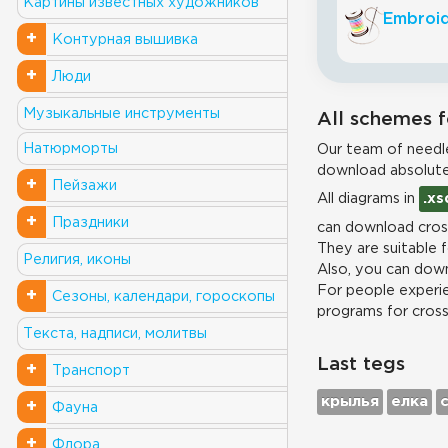
Картины известных художников
Embroid
+
Контурная вышивка
+
Люди
Музыкальные инструменты
All schemes f
Натюрморты
Our team of needle
download absolute
+
Пейзажи
All diagrams in
.xs
+
Праздники
can download cross
They are suitable 
Религия, иконы
Also, you can down
For people experie
+
Сезоны, календари, гороскопы
programs for cros
Текста, надписи, молитвы
Last tegs
+
Транспорт
крылья
елка
+
Фауна
+
Флора