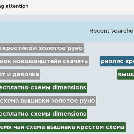
ng attention
Recent searche
 крестиком золотое руно
амок нойшванштайн скачать
риолис вр
ат и девочка
выши
есплатно схемы dimensions
 схема вышивки золотое руно
есплатно схемы dimensions
емя чая схема вышивка крестом схема