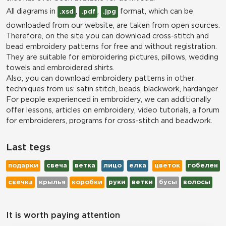
All diagrams in
,
,
format, which can be
.xsd
.pdf
.jpg
downloaded from our website, are taken from open sources.
Therefore, on the site you can download cross-stitch and
bead embroidery patterns for free and without registration.
They are suitable for embroidering pictures, pillows, wedding
towels and embroidered shirts.
Also, you can download embroidery patterns in other
techniques from us: satin stitch, beads, blackwork, hardanger.
For people experienced in embroidery, we can additionally
offer lessons, articles on embroidery, video tutorials, a forum
for embroiderers, programs for cross-stitch and beadwork.
Last tegs
подарки
свеча
ветка
лицо
елка
цветок
гобелен
свечка
крылья
коробки
руки
ветки
бусы
волосы
It is worth paying attention