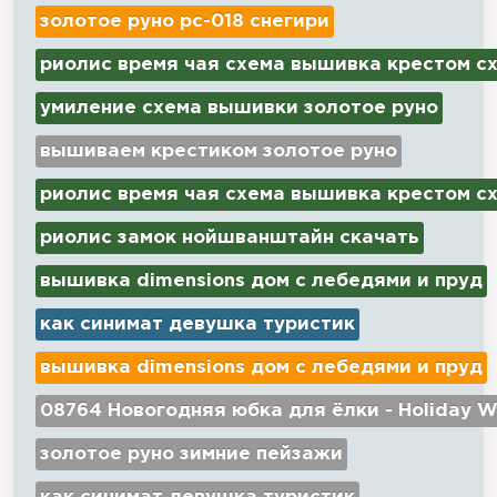
золотое руно рс-018 снегири
риолис время чая схема вышивка крестом с
умиление схема вышивки золотое руно
вышиваем крестиком золотое руно
риолис время чая схема вышивка крестом с
риолис замок нойшванштайн скачать
вышивка dimensions дом с лебедями и пруд
как синимат девушка туристик
вышивка dimensions дом с лебедями и пруд
08764 Новогодняя юбка для ёлки - Holiday W
золотое руно зимние пейзажи