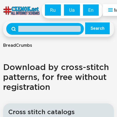
Ru
Ua
En
Search
BreadCrumbs
Download by cross-stitch
patterns, for free without
registration
Cross stitch catalogs