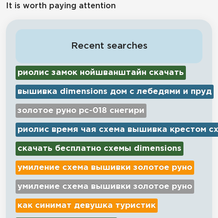
It is worth paying attention
Recent searches
риолис замок нойшванштайн скачать
вышивка dimensions дом с лебедями и пруд
золотое руно рс-018 снегири
риолис время чая схема вышивка крестом с
скачать бесплатно схемы dimensions
умиление схема вышивки золотое руно
умиление схема вышивки золотое руно
как синимат девушка туристик