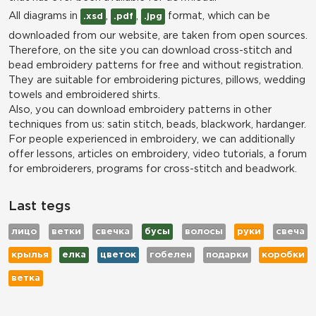
All diagrams in
,
,
format, which can be
.xsd
.pdf
.jpg
downloaded from our website, are taken from open sources.
Therefore, on the site you can download cross-stitch and
bead embroidery patterns for free and without registration.
They are suitable for embroidering pictures, pillows, wedding
towels and embroidered shirts.
Also, you can download embroidery patterns in other
techniques from us: satin stitch, beads, blackwork, hardanger.
For people experienced in embroidery, we can additionally
offer lessons, articles on embroidery, video tutorials, a forum
for embroiderers, programs for cross-stitch and beadwork.
Last tegs
лицо
ветки
свечка
бусы
волосы
руки
свеча
крылья
елка
цветок
гобелен
подарки
коробки
ветка