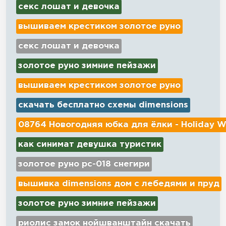
секс лошат и девочка
вышиваем крестиком золотое руно
секс лошат и девочка
золотое руно зимние пейзажи
вышиваем крестиком золотое руно
скачать бесплатно схемы dimensions
08764 Новогодняя юбка для ёлки - Holiday W
как синимат девушка туристик
золотое руно рс-018 снегири
вышивка dimensions дом с лебедями и пруд
золотое руно зимние пейзажи
риолис замок нойшванштайн скачать