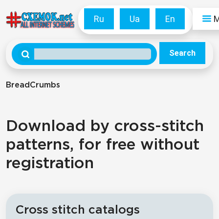
Ru
Ua
En
Search
BreadCrumbs
Download by cross-stitch
patterns, for free without
registration
Cross stitch catalogs