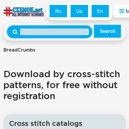
Ru
Ua
En
Search
BreadCrumbs
Download by cross-stitch
patterns, for free without
registration
Cross stitch catalogs