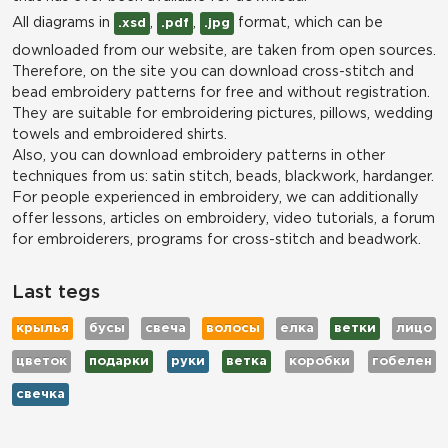
All diagrams in
,
,
format, which can be
.xsd
.pdf
.jpg
downloaded from our website, are taken from open sources.
Therefore, on the site you can download cross-stitch and
bead embroidery patterns for free and without registration.
They are suitable for embroidering pictures, pillows, wedding
towels and embroidered shirts.
Also, you can download embroidery patterns in other
techniques from us: satin stitch, beads, blackwork, hardanger.
For people experienced in embroidery, we can additionally
offer lessons, articles on embroidery, video tutorials, a forum
for embroiderers, programs for cross-stitch and beadwork.
Last tegs
крылья
бусы
свеча
волосы
елка
ветки
лицо
цветок
подарки
руки
ветка
коробки
гобелен
свечка