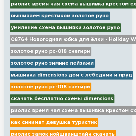
риолис время чая схема вышивка крестом с
вышиваем крестиком золотое руно
умиление схема вышивки золотое руно
08764 Новогодняя юбка для ёлки - Holiday W
золотое руно рс-018 снегири
золотое руно зимние пейзажи
вышивка dimensions дом с лебедями и пруд
золотое руно рс-018 снегири
скачать бесплатно схемы dimensions
риолис время чая схема вышивка крестом с
как синимат девушка туристик
риолис замок нойшванштайн скачать