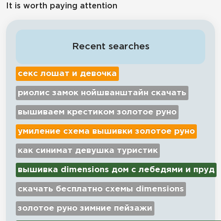
It is worth paying attention
Recent searches
секс лошат и девочка
риолис замок нойшванштайн скачать
вышиваем крестиком золотое руно
умиление схема вышивки золотое руно
как синимат девушка туристик
вышивка dimensions дом с лебедями и пруд
скачать бесплатно схемы dimensions
золотое руно зимние пейзажи