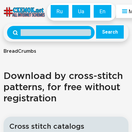
Ru
Ua
En
Search
BreadCrumbs
Download by cross-stitch
patterns, for free without
registration
Cross stitch catalogs