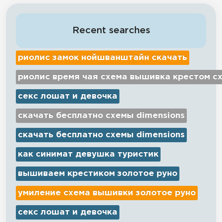
Recent searches
риолис замок нойшванштайн скачать
риолис время чая схема вышивка крестом с
секс лошат и девочка
скачать бесплатно схемы dimensions
скачать бесплатно схемы dimensions
как синимат девушка туристик
вышиваем крестиком золотое руно
умиление схема вышивки золотое руно
секс лошат и девочка