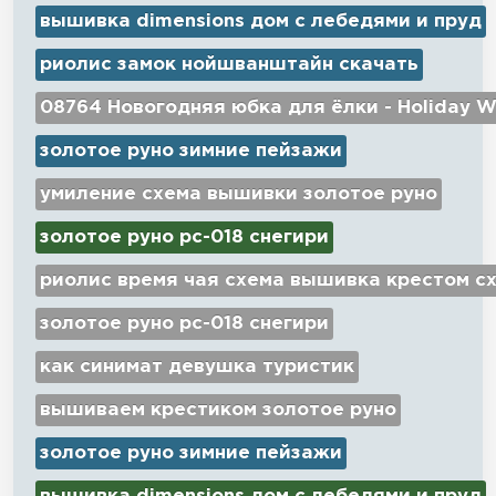
вышивка dimensions дом с лебедями и пруд
риолис замок нойшванштайн скачать
08764 Новогодняя юбка для ёлки - Holiday W
золотое руно зимние пейзажи
умиление схема вышивки золотое руно
золотое руно рс-018 снегири
риолис время чая схема вышивка крестом с
золотое руно рс-018 снегири
как синимат девушка туристик
вышиваем крестиком золотое руно
золотое руно зимние пейзажи