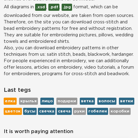
All diagrams in
,
,
format, which can be
.xsd
.pdf
.jpg
downloaded from our website, are taken from open sources.
Therefore, on the site you can download cross-stitch and
bead embroidery patterns for free and without registration.
They are suitable for embroidering pictures, pillows, wedding
towels and embroidered shirts.
Also, you can download embroidery patterns in other
techniques from us: satin stitch, beads, blackwork, hardanger.
For people experienced in embroidery, we can additionally
offer lessons, articles on embroidery, video tutorials, a forum
for embroiderers, programs for cross-stitch and beadwork.
Last tegs
елка
крылья
лицо
подарки
ветка
волосы
ветки
цветок
бусы
свечка
свеча
руки
гобелен
коробки
It is worth paying attention