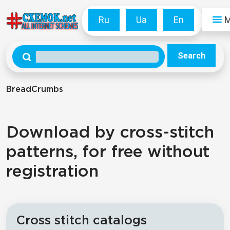
Ru
Ua
En
Search
BreadCrumbs
Download by cross-stitch
patterns, for free without
registration
Cross stitch catalogs