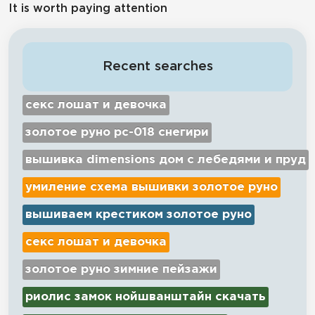
It is worth paying attention
Recent searches
секс лошат и девочка
золотое руно рс-018 снегири
вышивка dimensions дом с лебедями и пруд
умиление схема вышивки золотое руно
вышиваем крестиком золотое руно
секс лошат и девочка
золотое руно зимние пейзажи
риолис замок нойшванштайн скачать