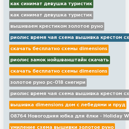
как синимат девушка туристик
как синимат девушка туристик
вышиваем крестиком золотое руно
риолис время чая схема вышивка крестом с
скачать бесплатно схемы dimensions
риолис замок нойшванштайн скачать
скачать бесплатно схемы dimensions
золотое руно рс-018 снегири
риолис время чая схема вышивка крестом с
вышивка dimensions дом с лебедями и пруд
08764 Новогодняя юбка для ёлки - Holiday W
умиление схема вышивки золотое руно