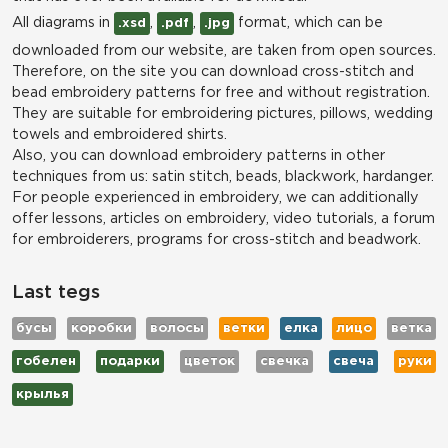
All diagrams in
,
,
format, which can be
.xsd
.pdf
.jpg
downloaded from our website, are taken from open sources.
Therefore, on the site you can download cross-stitch and
bead embroidery patterns for free and without registration.
They are suitable for embroidering pictures, pillows, wedding
towels and embroidered shirts.
Also, you can download embroidery patterns in other
techniques from us: satin stitch, beads, blackwork, hardanger.
For people experienced in embroidery, we can additionally
offer lessons, articles on embroidery, video tutorials, a forum
for embroiderers, programs for cross-stitch and beadwork.
Last tegs
бусы
коробки
волосы
ветки
елка
лицо
ветка
гобелен
подарки
цветок
свечка
свеча
руки
крылья