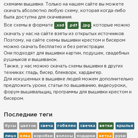
схемами вышивки. Только на нашем сайте вы можете
скачать абсолютно любую схему, которая когда-либо
была доступна для скачивания.
Все схемы в формате
,
,
, которые можно
.xsd
.pdf
.jpg
скачать у нас на сайте взяты из открытых источников.
Поэтому, на сайте схемы вышивки крестом и бисером
можно скачать бесплатно и без регистрации.
Они подходят для вышивки картин, подушек, свадебных
рушныков и вышиванок.
Также, у нас можно скачать схемы вышивки в других
техниках: гладь, бисер, блекворк, хардангер.
Для искушенных в вышивке людей можем дополнительно
предложить уроки, статьи по вышиванию, видеоуроки,,
форум вышивальщиц, программы для вышивки крестом и
бисером.
Последние теги
бусы
цветок
свеча
гобелен
свечка
ветки
крылья
лицо
елка
коробки
волосы
подарки
ветка
руки