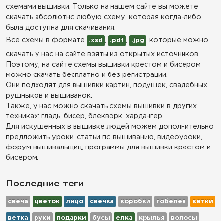
схемами вышивки. Только на нашем сайте вы можете
скачать абсолютно любую схему, которая когда-либо
была доступна для скачивания.
Все схемы в формате
,
,
, которые можно
.xsd
.pdf
.jpg
скачать у нас на сайте взяты из открытых источников.
Поэтому, на сайте схемы вышивки крестом и бисером
можно скачать бесплатно и без регистрации.
Они подходят для вышивки картин, подушек, свадебных
рушныков и вышиванок.
Также, у нас можно скачать схемы вышивки в других
техниках: гладь, бисер, блекворк, хардангер.
Для искушенных в вышивке людей можем дополнительно
предложить уроки, статьи по вышиванию, видеоуроки,,
форум вышивальщиц, программы для вышивки крестом и
бисером.
Последние теги
свеча
цветок
лицо
свечка
коробки
гобелен
ветки
ветка
руки
подарки
бусы
елка
крылья
волосы