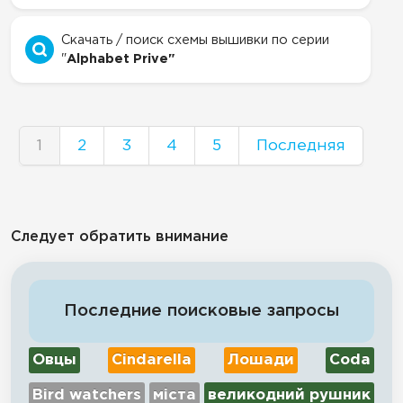
Скачать / поиск схемы вышивки по серии
"
Alphabet Prive"
1
2
3
4
5
Последняя
Следует обратить внимание
Последние поисковые запросы
Овцы
Cindarella
Лошади
Coda
Bird watchers
міста
великодний рушник