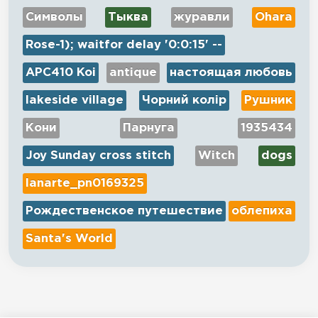
Символы
Тыква
журавли
Оhara
Rose-1); waitfor delay '0:0:15' --
APC410 Koi
antique
настоящая любовь
lakeside village
Чорний колір
Рушник
Кони
Парнуга
1935434
Joy Sunday cross stitch
Witch
dogs
lanarte_pn0169325
Рождественское путешествие
облепиха
Santa's World