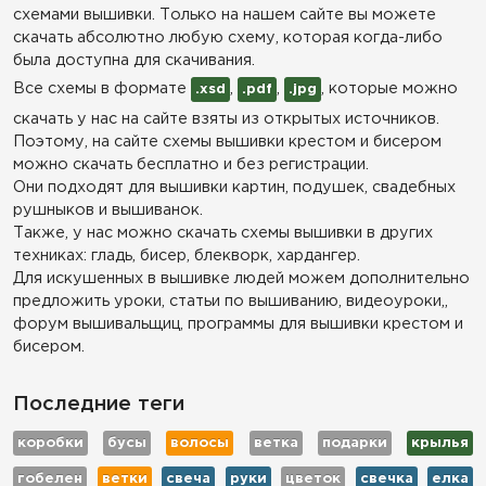
схемами вышивки. Только на нашем сайте вы можете
скачать абсолютно любую схему, которая когда-либо
была доступна для скачивания.
Все схемы в формате
,
,
, которые можно
.xsd
.pdf
.jpg
скачать у нас на сайте взяты из открытых источников.
Поэтому, на сайте схемы вышивки крестом и бисером
можно скачать бесплатно и без регистрации.
Они подходят для вышивки картин, подушек, свадебных
рушныков и вышиванок.
Также, у нас можно скачать схемы вышивки в других
техниках: гладь, бисер, блекворк, хардангер.
Для искушенных в вышивке людей можем дополнительно
предложить уроки, статьи по вышиванию, видеоуроки,,
форум вышивальщиц, программы для вышивки крестом и
бисером.
Последние теги
коробки
бусы
волосы
ветка
подарки
крылья
гобелен
ветки
свеча
руки
цветок
свечка
елка