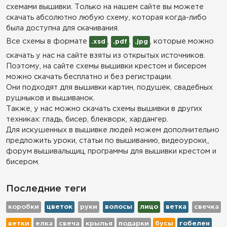
схемами вышивки. Только на нашем сайте вы можете
скачать абсолютно любую схему, которая когда-либо
была доступна для скачивания.
Все схемы в формате
,
,
, которые можно
.xsd
.pdf
.jpg
скачать у нас на сайте взяты из открытых источников.
Поэтому, на сайте схемы вышивки крестом и бисером
можно скачать бесплатно и без регистрации.
Они подходят для вышивки картин, подушек, свадебных
рушныков и вышиванок.
Также, у нас можно скачать схемы вышивки в других
техниках: гладь, бисер, блекворк, хардангер.
Для искушенных в вышивке людей можем дополнительно
предложить уроки, статьи по вышиванию, видеоуроки,,
форум вышивальщиц, программы для вышивки крестом и
бисером.
Последние теги
коробки
цветок
руки
волосы
лицо
ветка
свечка
ветки
елка
свеча
крылья
подарки
бусы
гобелен