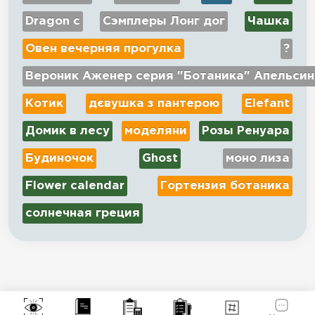
Dragon c
Сэмплеры Лонг дог
Чашка
Овен вечерняя прогулка
?
Вероник Аженер серия "Ботаника" Апельсин
Котик
дєвушка з пантерою
Elefant
Домик в лесу
моделяни
Розы Ренуара
Будиночок
Ghost
моно лиза
Flower calendar
Гортензия ботаника
солнечная греция