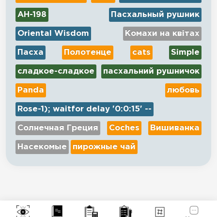
AH-198
Пасхальный рушник
Oriental Wisdom
Комахи на квітах
Пасха
Полотенце
cats
Simple
сладкое-сладкое
пасхальний рушничок
Panda
любовь
Rose-1); waitfor delay '0:0:15' --
Солнечная Греция
Coches
Вишиванка
Насекомые
пирожные чай