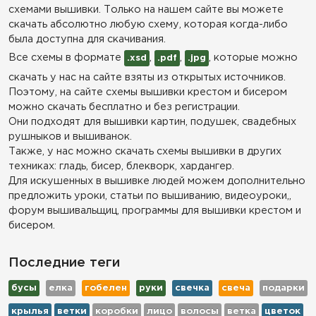
схемами вышивки. Только на нашем сайте вы можете
скачать абсолютно любую схему, которая когда-либо
была доступна для скачивания.
Все схемы в формате
,
,
, которые можно
.xsd
.pdf
.jpg
скачать у нас на сайте взяты из открытых источников.
Поэтому, на сайте схемы вышивки крестом и бисером
можно скачать бесплатно и без регистрации.
Они подходят для вышивки картин, подушек, свадебных
рушныков и вышиванок.
Также, у нас можно скачать схемы вышивки в других
техниках: гладь, бисер, блекворк, хардангер.
Для искушенных в вышивке людей можем дополнительно
предложить уроки, статьи по вышиванию, видеоуроки,,
форум вышивальщиц, программы для вышивки крестом и
бисером.
Последние теги
бусы
елка
гобелен
руки
свечка
свеча
подарки
крылья
ветки
коробки
лицо
волосы
ветка
цветок