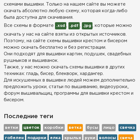
схемами вышивки. Только на нашем сайте вы можете
скачать абсолютно любую схему, которая когда-либо
была доступна для скачивания.
Все схемы в формате
,
,
, которые можно
.xsd
.pdf
.jpg
скачать у нас на сайте взяты из открытых источников.
Поэтому, на сайте схемы вышивки крестом и бисером
можно скачать бесплатно и без регистрации.
Они подходят для вышивки картин, подушек, свадебных
рушныков и вышиванок.
Также, у нас можно скачать схемы вышивки в других
техниках: гладь, бисер, блекворк, хардангер.
Для искушенных в вышивке людей можем дополнительно
предложить уроки, статьи по вышиванию, видеоуроки,,
форум вышивальщиц, программы для вышивки крестом и
бисером.
Последние теги
ветки
цветок
коробки
ветка
бусы
лицо
свечка
гобелен
подарки
елка
крылья
руки
волосы
свеча