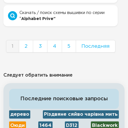
Скачать / поиск схемы вышивки по серии
"
Alphabet Prive"
1
2
3
4
5
Последняя
Следует обратить внимание
Последние поисковые запросы
дерево
Різдвяне сяйво чарівна мить
Оюди
1464
D312
Blackwork