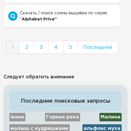
Скачать / поиск схемы вышивки по серии
"
Alphabet Prive"
1
2
3
4
5
Последняя
Следует обратить внимание
Последние поисковые запросы
ікона
Горная река
Малина
малыш с кудряшками
альфонс муха