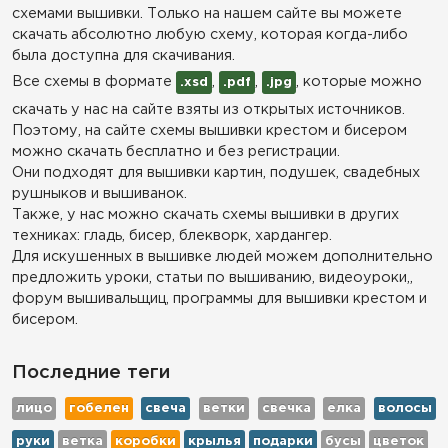
схемами вышивки. Только на нашем сайте вы можете
скачать абсолютно любую схему, которая когда-либо
была доступна для скачивания.
Все схемы в формате
,
,
, которые можно
.xsd
.pdf
.jpg
скачать у нас на сайте взяты из открытых источников.
Поэтому, на сайте схемы вышивки крестом и бисером
можно скачать бесплатно и без регистрации.
Они подходят для вышивки картин, подушек, свадебных
рушныков и вышиванок.
Также, у нас можно скачать схемы вышивки в других
техниках: гладь, бисер, блекворк, хардангер.
Для искушенных в вышивке людей можем дополнительно
предложить уроки, статьи по вышиванию, видеоуроки,,
форум вышивальщиц, программы для вышивки крестом и
бисером.
Последние теги
лицо
гобелен
свеча
ветки
свечка
елка
волосы
руки
ветка
коробки
крылья
подарки
бусы
цветок