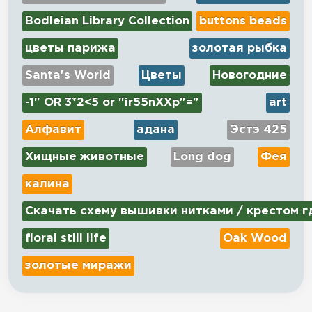
Bodleian Library Collection
buttons beads
цветы парижа
золотая рыбка
Santa's World
Цветы
Новогодние
-1" OR 3*2<5 or "ir55nXXp"="
art
Алфавит
адана
Эстэ 425
Хищные животные
Long dog
Фея
калина
Скачать схему вышивки нитками / крестом г
floral still life
Oak Wood
золотые миражи