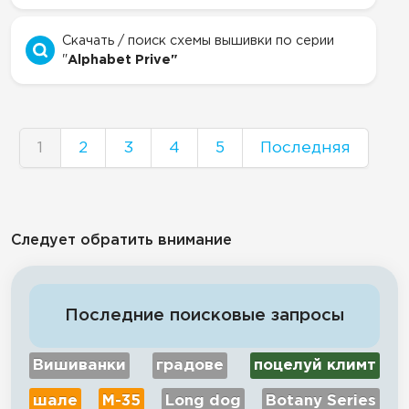
Скачать / поиск схемы вышивки по серии
"
Alphabet Prive"
1
2
3
4
5
Последняя
Следует обратить внимание
Последние поисковые запросы
Вишиванки
градове
поцелуй климт
шале
М-35
Long dog
Botany Series