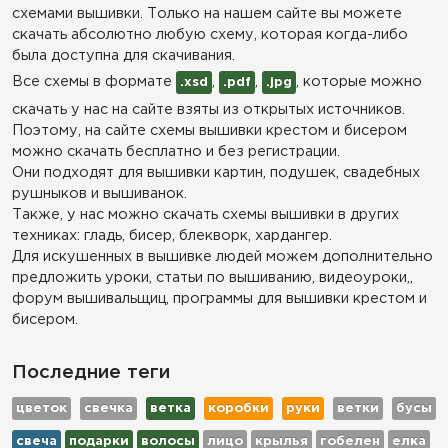
схемами вышивки. Только на нашем сайте вы можете
скачать абсолютно любую схему, которая когда-либо
была доступна для скачивания.
Все схемы в формате
,
,
, которые можно
.xsd
.pdf
.jpg
скачать у нас на сайте взяты из открытых источников.
Поэтому, на сайте схемы вышивки крестом и бисером
можно скачать бесплатно и без регистрации.
Они подходят для вышивки картин, подушек, свадебных
рушныков и вышиванок.
Также, у нас можно скачать схемы вышивки в других
техниках: гладь, бисер, блекворк, хардангер.
Для искушенных в вышивке людей можем дополнительно
предложить уроки, статьи по вышиванию, видеоуроки,,
форум вышивальщиц, программы для вышивки крестом и
бисером.
Последние теги
цветок
свечка
ветка
коробки
руки
ветки
бусы
свеча
подарки
волосы
лицо
крылья
гобелен
елка