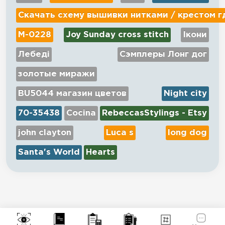
Скачать схему вышивки нитками / крестом г
М-0228
Joy Sunday cross stitch
Ікони
Лебеді
Сэмплеры Лонг дог
золотые миражи
BU5044 магазин цветов
Night city
70-35438
Cocina
RebeccasStylings - Etsy
john clayton
Luca s
long dog
Santa's World
Hearts