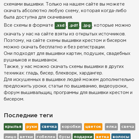
схемами вышивки. Только на нашем сайте вы можете
скачать абсолютно любую схему, которая когда-либо
была доступна для скачивания.
Все схемы в формате
,
,
, которые можно
.xsd
.pdf
.jpg
скачать у нас на сайте взяты из открытых источников.
Поэтому, на сайте схемы вышивки крестом и бисером
можно скачать бесплатно и без регистрации.
Они подходят для вышивки картин, подушек, свадебных
рушныков и вышиванок.
Также, у нас можно скачать схемы вышивки в других
техниках: гладь, бисер, блекворк, хардангер.
Для искушенных в вышивке людей можем дополнительно
предложить уроки, статьи по вышиванию, видеоуроки,,
форум вышивальщиц, программы для вышивки крестом и
бисером.
Последние теги
крылья
руки
свечка
коробки
цветок
елка
свеча
лицо
ветки
гобелен
бусы
подарки
ветка
волосы