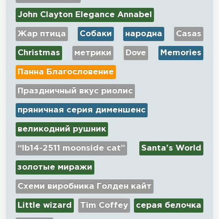
John Clayton Elegance Annabel
Жар птица
Собаки
народна
Casas
Christmas
метрики
Dove
Memories
Панна Благословение
Праздничный вкус риолис
пряничная серия дименшенс
великодний рушник
“lb14-2511 moonside cat”
Santa's World
золотые миражи
Схеми виробника Голден кайт
Little wizard
Tim Coffey
серая белочка