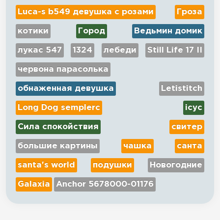
Luca-s b549 девушка с розами
Гроза
котики
Город
Ведьмин домик
лукас 547
1324
лебеди
Still Life 17 II
червона парасолька
обнаженная девушка
Letistitch
Long Dog semplerc
ісус
Сила спокойствия
свитер
большие картины
чашка
санта
santa's world
подушки
Новогодние
Galaxia
Anchor 5678000-01176