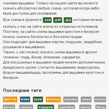
схемами вышивки. Только на нашем сайте вы можете
скачать абсолютно любую схему, которая когда-либо
была доступна для скачивания.
Все схемы в формате
,
,
, которые можно
.xsd
.pdf
.jpg
скачать у нас на сайте взяты из открытых источников.
Поэтому, на сайте схемы вышивки крестом и бисером
можно скачать бесплатно и без регистрации.
Они подходят для вышивки картин, подушек, свадебных
рушныков и вышиванок.
Также, у нас можно скачать схемы вышивки в других
техниках: гладь, бисер, блекворк, хардангер.
Для искушенных в вышивке людей можем дополнительно
предложить уроки, статьи по вышиванию, видеоуроки,,
форум вышивальщиц, программы для вышивки крестом и
бисером.
Последние теги
цветок
елка
руки
волосы
крылья
лицо
ветка
ветки
свечка
подарки
коробки
свеча
бусы