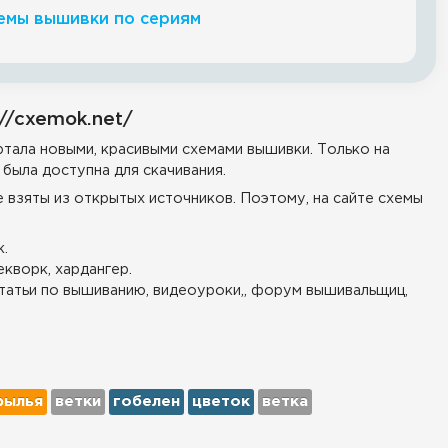
емы вышивки по сериям
//cxemok.net/
тала новыми, красивыми схемами вышивки. Только на
была доступна для скачивания.
е взяты из открытых источников. Поэтому, на сайте схемы
.
екворк, хардангер.
татьи по вышиванию, видеоуроки,, форум вышивальщиц,
рылья
ветки
гобелен
цветок
ветка