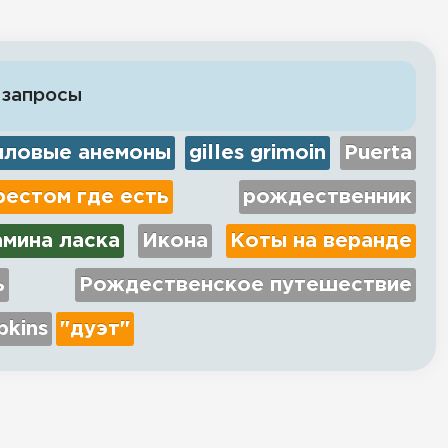
 запросы
иловые анемоны
gilles grimoin
Puerta
рестом где есть
рождественник
амина ласка
Икона
Коты на веранде
ь
Рождественское путешествие
pkins
"дуэт"