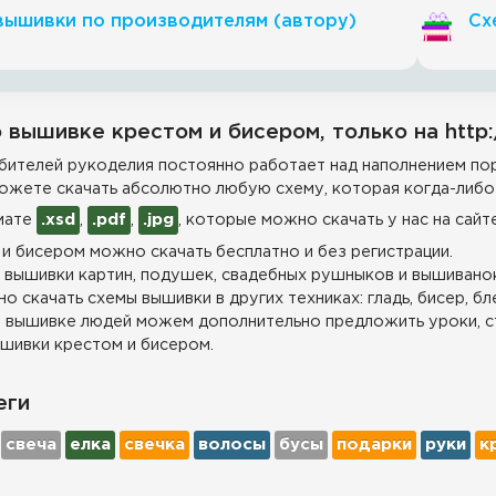
вышивки по производителям (автору)
Сх
 вышивке крестом и бисером, только на http:
ителей рукоделия постоянно работает над наполнением пор
ожете скачать абсолютно любую схему, которая когда-либо 
мате
.xsd
,
.pdf
,
.jpg
, которые можно скачать у нас на сайт
и бисером можно скачать бесплатно и без регистрации.
 вышивки картин, подушек, свадебных рушныков и вышиванок
о скачать схемы вышивки в других техниках: гладь, бисер, бл
 вышивке людей можем дополнительно предложить уроки, с
шивки крестом и бисером.
еги
свеча
елка
свечка
волосы
бусы
подарки
руки
к