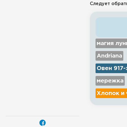
Следует обрат
магия лун
Andriana
Овен 917-
мережка
Хлопок и 