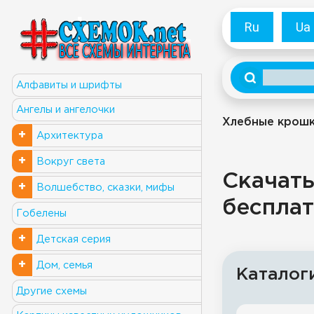
Ru
Ua
Алфавиты и шрифты
Ангелы и ангелочки
Хлебные крош
+
Архитектура
+
Вокруг света
Скачать
+
Волшебство, сказки, мифы
бесплат
Гобелены
+
Детская серия
+
Дом, семья
Каталог
Другие схемы