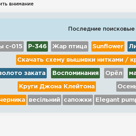
ить внимание
Последние поисковые
ы с-015
Р-346
Жар птица
Sunflower
Л
Скачать схему вышивки нитками / к
золото заката
Воспоминания
Орёл
м
Круги Джона Клейтона
Осен
черника
весільний
сапожки
Elegant pum