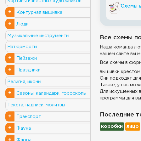
Картины известных художников
Схемы 
+
Контурная вышивка
+
Люди
Музыкальные инструменты
Все схемы по
Натюрморты
Наша команда люб
нашем сайте вы м
+
Пейзажи
Все схемы в фор
+
Праздники
вышивки крестом 
Они подходят для
Религия, иконы
Также, у нас можн
Для искушенных в
+
Сезоны, календари, гороскопы
программы для вы
Текста, надписи, молитвы
Последние т
+
Транспорт
коробки
лицо
+
Фауна
+
Флора