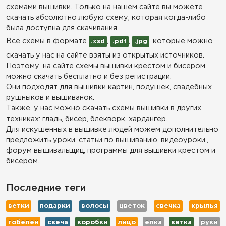
схемами вышивки. Только на нашем сайте вы можете
скачать абсолютно любую схему, которая когда-либо
была доступна для скачивания.
Все схемы в формате
,
,
, которые можно
.xsd
.pdf
.jpg
скачать у нас на сайте взяты из открытых источников.
Поэтому, на сайте схемы вышивки крестом и бисером
можно скачать бесплатно и без регистрации.
Они подходят для вышивки картин, подушек, свадебных
рушныков и вышиванок.
Также, у нас можно скачать схемы вышивки в других
техниках: гладь, бисер, блекворк, хардангер.
Для искушенных в вышивке людей можем дополнительно
предложить уроки, статьи по вышиванию, видеоуроки,,
форум вышивальщиц, программы для вышивки крестом и
бисером.
Последние теги
ветки
подарки
волосы
цветок
свечка
крылья
гобелен
свеча
коробки
лицо
елка
ветка
руки