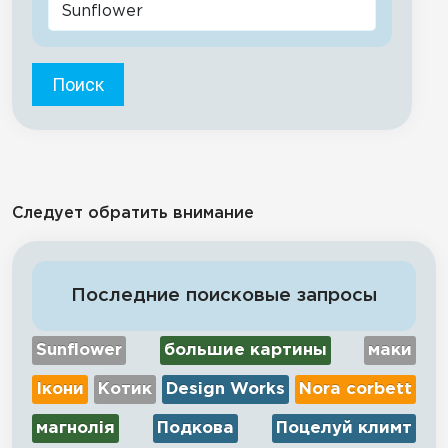
Поиск
Следует обратить внимание
Последние поисковые запросы
Sunflower
большие картины
маки
Ікони
Котик
Design Works
Nora corbett
магнолія
Подкова
Поцелуй климт