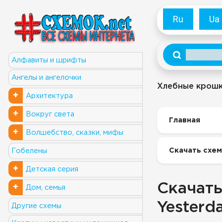
Ru
Ua
Алфавиты и шрифты
Ангелы и ангелочки
Хлебные крош
+
Архитектура
+
Вокруг света
Главная
+
Волшебство, сказки, мифы
Скачать схем
Гобелены
+
Детская серия
Скачать
+
Дом, семья
Yesterd
Другие схемы