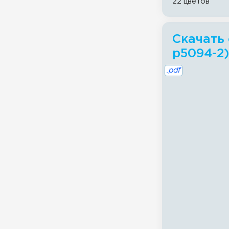
22 цветов
Скачать 
p5094-2)
.pdf