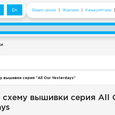
En
Видео-уроки
|
Журнали
|
Калькуляторы
ки
у вышивки серия "All Our Yesterdays"
 схему вышивки серия All 
ays