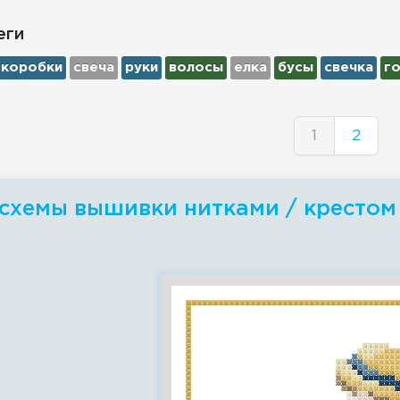
еги
коробки
свеча
руки
волосы
елка
бусы
свечка
г
1
2
схемы вышивки нитками / крестом -