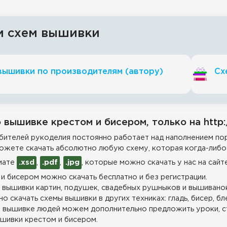
и схем вышивки
вышивки по производителям (автору)
Сх
 вышивке крестом и бисером, только на http:
ителей рукоделия постоянно работает над наполнением пор
ожете скачать абсолютно любую схему, которая когда-либо 
мате
.xsd
,
.pdf
,
.jpg
, которые можно скачать у нас на сайт
и бисером можно скачать бесплатно и без регистрации.
 вышивки картин, подушек, свадебных рушныков и вышиванок
о скачать схемы вышивки в других техниках: гладь, бисер, бл
 вышивке людей можем дополнительно предложить уроки, с
шивки крестом и бисером.