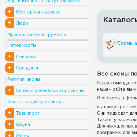
Картины известных художников
+
Контурная вышивка
Каталог
+
Люди
Музыкальные инструменты
Схемы 
Натюрморты
+
Пейзажи
+
Праздники
Все схемы по
Религия, иконы
Наша команда люб
нашем сайте вы м
+
Сезоны, календари, гороскопы
Все схемы в фор
Текста, надписи, молитвы
вышивки крестом 
+
Они подходят для
Транспорт
Также, у нас можн
+
Фауна
Для искушенных в
программы для вы
+
Флора