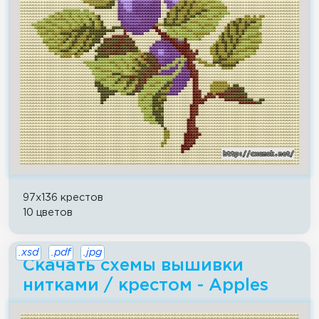
97x136 крестов
10 цветов
.xsd
.pdf
.jpg
Скачать схемы вышивки
нитками / крестом - Apples