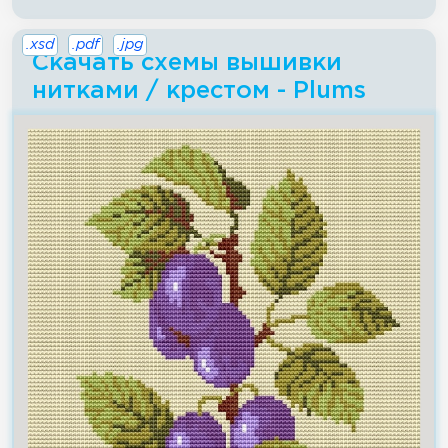
.xsd
.pdf
.jpg
Скачать схемы вышивки
нитками / крестом - Plums