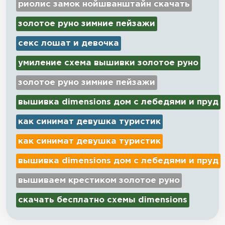
риолис замок нойшванштайн скачать
золотое руно зимние пейзажи
секс лошат и девочка
умиление схема вышивки золотое руно
золотое руно зимние пейзажи
вышивка dimensions дом с лебедями и пруд
как синимат девушка туристик
как синимат девушка туристик
вышивка dimensions дом с лебедями и пруд
вышиваем крестиком золотое руно
скачать бесплатно схемы dimensions