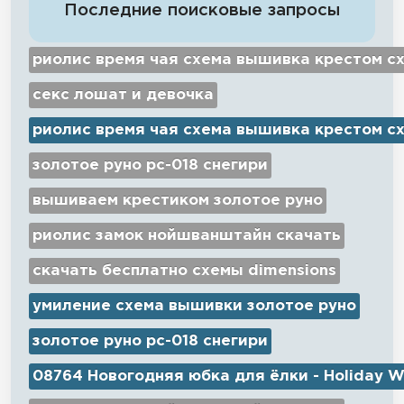
Последние поисковые запросы
риолис время чая схема вышивка крестом с
секс лошат и девочка
риолис время чая схема вышивка крестом с
золотое руно рс-018 снегири
вышиваем крестиком золотое руно
риолис замок нойшванштайн скачать
скачать бесплатно схемы dimensions
умиление схема вышивки золотое руно
золотое руно рс-018 снегири
08764 Новогодняя юбка для ёлки - Holiday W