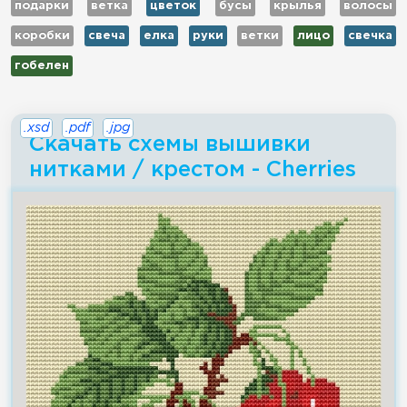
подарки
ветка
цветок
бусы
крылья
волосы
коробки
свеча
елка
руки
ветки
лицо
свечка
гобелен
.xsd
.pdf
.jpg
Скачать схемы вышивки
нитками / крестом - Cherries