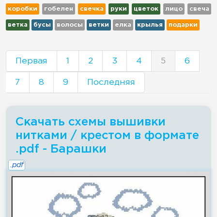
коробки
гобелен
свечка
руки
цветок
лицо
свеча
ветка
бусы
волосы
ветки
елка
крылья
подарки
Первая
1
2
3
4
5
6
7
8
9
Последняя
Скачать схемы вышивки
нитками / крестом в формате
.pdf - Барашки
.pdf