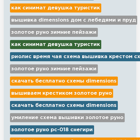
как синимат девушка туристик
вышивка dimensions дом с лебедями и пруд
золотое руно зимние пейзажи
как синимат девушка туристик
риолис время чая схема вышивка крестом с
золотое руно зимние пейзажи
скачать бесплатно схемы dimensions
вышиваем крестиком золотое руно
скачать бесплатно схемы dimensions
умиление схема вышивки золотое руно
золотое руно рс-018 снегири