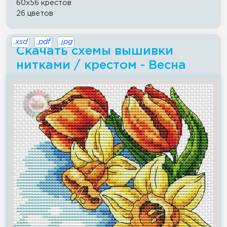
60x56 крестов
26 цветов
.xsd
.pdf
.jpg
Скачать схемы вышивки
нитками / крестом - Весна