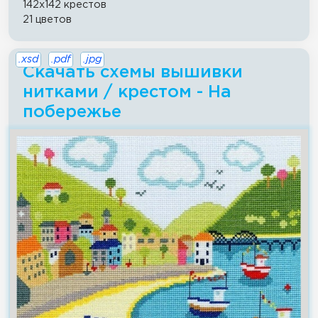
142x142 крестов
21 цветов
.xsd
.pdf
.jpg
Скачать схемы вышивки
нитками / крестом - На
побережье