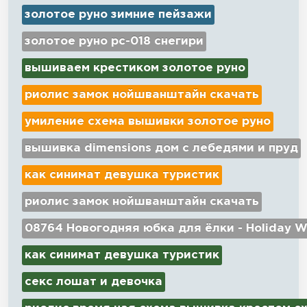
золотое руно зимние пейзажи
золотое руно рс-018 снегири
вышиваем крестиком золотое руно
риолис замок нойшванштайн скачать
умиление схема вышивки золотое руно
вышивка dimensions дом с лебедями и пруд
как синимат девушка туристик
риолис замок нойшванштайн скачать
08764 Новогодняя юбка для ёлки - Holiday W
как синимат девушка туристик
секс лошат и девочка