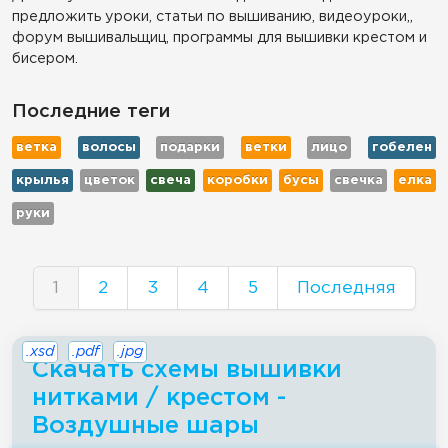
предложить уроки, статьи по вышиванию, видеоуроки,,
форум вышивальщиц, программы для вышивки крестом и
бисером.
Последние теги
ветка
волосы
подарки
ветки
лицо
гобелен
крылья
цветок
свеча
коробки
бусы
свечка
елка
руки
1
2
3
4
5
Последняя
.xsd
.pdf
.jpg
Скачать схемы вышивки
нитками / крестом -
Воздушные шары