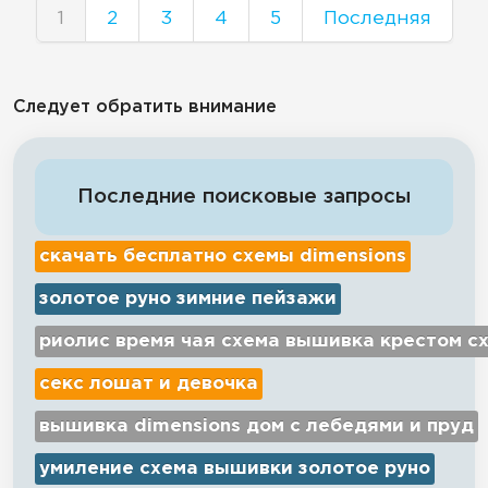
1
2
3
4
5
Последняя
Следует обратить внимание
Последние поисковые запросы
скачать бесплатно схемы dimensions
золотое руно зимние пейзажи
риолис время чая схема вышивка крестом с
секс лошат и девочка
вышивка dimensions дом с лебедями и пруд
умиление схема вышивки золотое руно