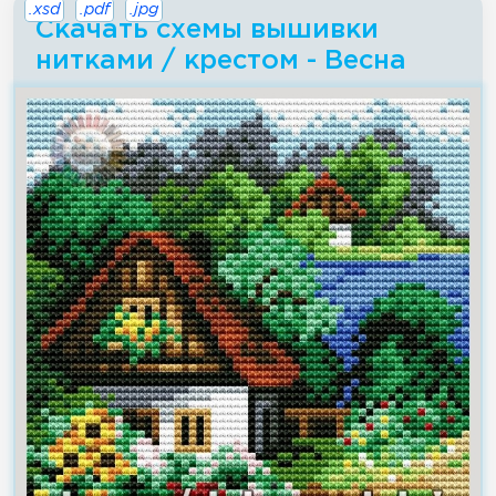
.xsd
.pdf
.jpg
Скачать схемы вышивки
нитками / крестом - Весна