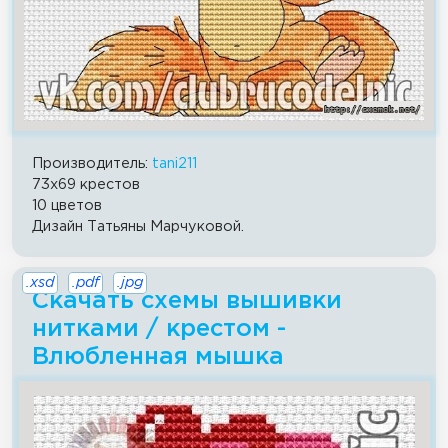
Производитель:
tani211
73x69 крестов
10 цветов
Дизайн Татьяны Марчуковой.
.xsd
.pdf
.jpg
Скачать схемы вышивки
нитками / крестом -
Влюбленная мышка