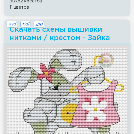
90x82 крестов
11 цветов
.xsd
.pdf
.jpg
Скачать схемы вышивки
нитками / крестом - Зайка