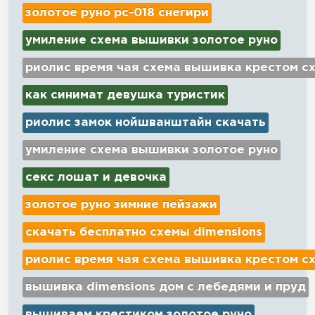
золотое руно рс-018 снегири
умиление схема вышивки золотое руно
риолис время чая схема вышивка крестом с
как синимат девушка туристик
риолис замок нойшванштайн скачать
умиление схема вышивки золотое руно
секс лошат и девочка
золотое руно зимние пейзажи
скачать бесплатно схемы dimensions
риолис время чая схема вышивка крестом с
вышивка dimensions дом с лебедями и пруд
вышиваем крестиком золотое руно