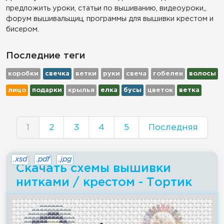
предложить уроки, статьи по вышиванию, видеоуроки,,
форум вышивальщиц, программы для вышивки крестом и
бисером.
Последние теги
коробки
свечка
ветки
руки
свеча
гобелен
волосы
лицо
подарки
крылья
елка
бусы
цветок
ветка
1
2
3
4
5
Последняя
.xsd
.pdf
.jpg
Скачать схемы вышивки
нитками / крестом - Тортик