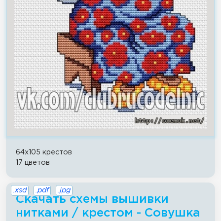
64x105 крестов
17 цветов
.xsd
.pdf
.jpg
Скачать схемы вышивки
нитками / крестом - Совушка