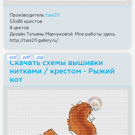
Производитель:
tani211
53x86 крестов
8 цветов
Дизайн Татьяны Марчуковой. Мои работы здесь
http://tani211.gallery.ru/
.xsd
.pdf
.jpg
Скачать схемы вышивки
нитками / крестом - Рыжий
кот