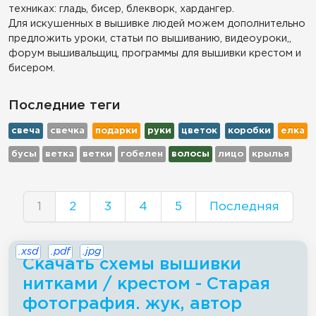
техниках: гладь, бисер, блекворк, хардангер.
Для искушенных в вышивке людей можем дополнительно
предложить уроки, статьи по вышиванию, видеоуроки,,
форум вышивальщиц, программы для вышивки крестом и
бисером.
Последние теги
свеча
свечка
подарки
руки
цветок
коробки
елка
бусы
ветка
ветки
гобелен
волосы
лицо
крылья
1
2
3
4
5
Последняя
.xsd
.pdf
.jpg
Скачать схемы вышивки
нитками / крестом - Старая
фотография. жук, автор