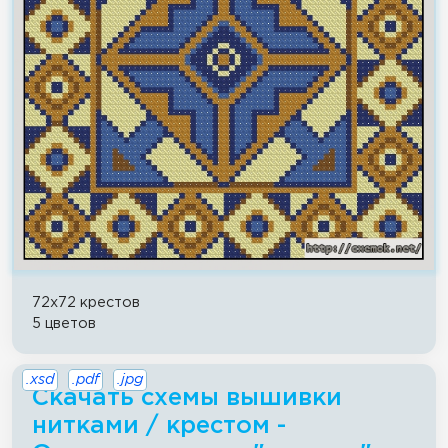
72x72 крестов
5 цветов
.xsd
.pdf
.jpg
Скачать схемы вышивки
нитками / крестом -