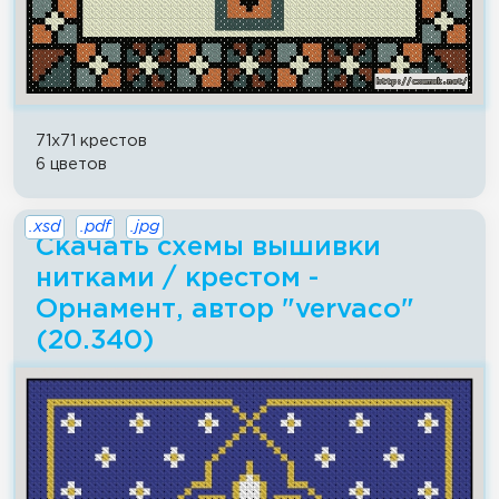
71x71 крестов
6 цветов
.xsd
.pdf
.jpg
Скачать схемы вышивки
нитками / крестом -
Орнамент, автор "vervaco"
(20.340)