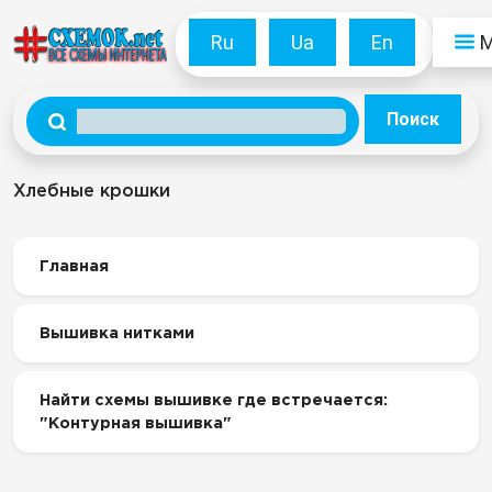
Ru
Ua
En
Поиск
Хлебные крошки
Главная
Вышивка нитками
Найти схемы вышивке где встречается:
"Контурная вышивка"