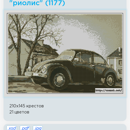
"риолис" (1177)
210x145 крестов
21 цветов
.xsd
.pdf
.jpg