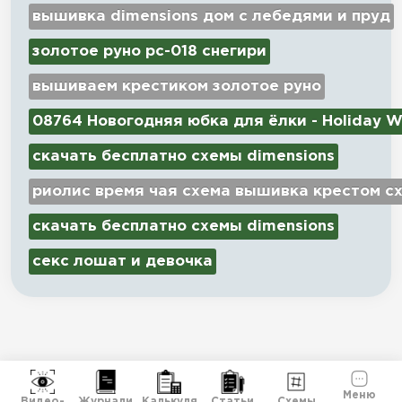
вышивка dimensions дом с лебедями и пруд
золотое руно рс-018 снегири
вышиваем крестиком золотое руно
08764 Новогодняя юбка для ёлки - Holiday W
скачать бесплатно схемы dimensions
риолис время чая схема вышивка крестом с
скачать бесплатно схемы dimensions
секс лошат и девочка
Меню
Видео-
Журнали
Калькуля
Статьи
Схемы