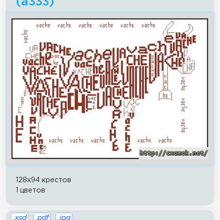
(a333)
128x94 крестов
1 цветов
.xsd
.pdf
.jpg