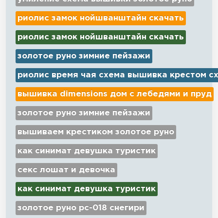
риолис замок нойшванштайн скачать
риолис замок нойшванштайн скачать
золотое руно зимние пейзажи
риолис время чая схема вышивка крестом с
вышивка dimensions дом с лебедями и пруд
золотое руно зимние пейзажи
вышиваем крестиком золотое руно
как синимат девушка туристик
секс лошат и девочка
как синимат девушка туристик
золотое руно рс-018 снегири