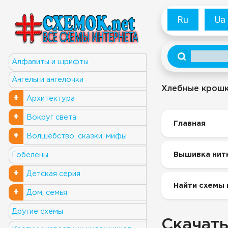
Ru
Ua
Алфавиты и шрифты
Ангелы и ангелочки
Хлебные крош
+
Архитектура
+
Вокруг света
Главная
+
Волшебство, сказки, мифы
Вышивка нит
Гобелены
+
Детская серия
Найти схемы 
+
Дом, семья
Другие схемы
Скачать