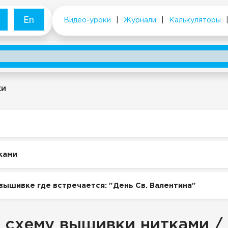
En
Видео-уроки
|
Журнали
|
Калькуляторы
ки
ками
вышивке где встречается: "День Св. Валентина"
 схему вышивки нитками /