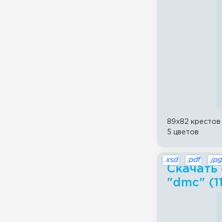
89x82 крестов
5 цветов
.xsd
.pdf
.jpg
Скачать 
"dmc" (11