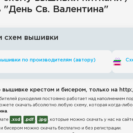
ь "День Св. Валентина"
и схем вышивки
вышивки по производителям (автору)
Сх
 вышивке крестом и бисером, только на http:
ителей рукоделия постоянно работает над наполнением пор
ожете скачать абсолютно любую схему, которая когда-либо 
ина
.
мате
.xsd
,
.pdf
,
.jpg
, которые можно скачать у нас на сайт
и бисером можно скачать бесплатно и без регистрации.