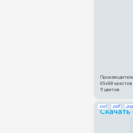
Производител
65x68 крестов
11 цветов
.xsd
.pdf
.jpg
Скачать