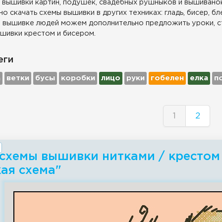
 вышивки картин, подушек, свадебных рушныков и вышиванок
о скачать схемы вышивки в других техниках: гладь, бисер, бл
 вышивке людей можем дополнительно предложить уроки, с
шивки крестом и бисером.
еги
а
ветки
бусы
коробки
лицо
руки
гобелен
елка
п
1
2
 схемы вышивки нитками / крестом 
ая схема"