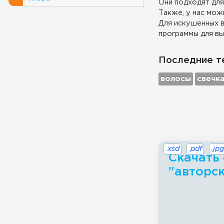
Они подходят для
Также, у нас можн
Для искушенных в
программы для вы
Последние т
волосы
свечк
.xsd
.pdf
.jpg
Скачать
"авторск