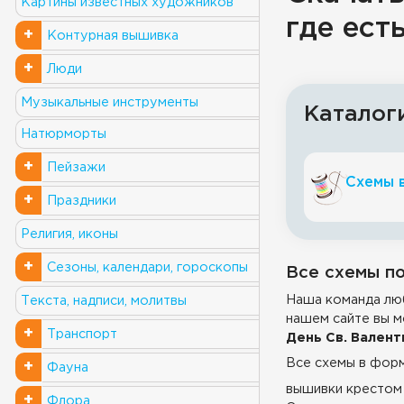
Картины известных художников
где ест
+
Контурная вышивка
+
Люди
Музыкальные инструменты
Каталог
Натюрморты
+
Пейзажи
Схемы 
+
Праздники
Религия, иконы
+
Сезоны, календари, гороскопы
Все схемы по
Наша команда люб
Текста, надписи, молитвы
нашем сайте вы м
+
Транспорт
День Св. Валент
Все схемы в фор
+
Фауна
вышивки крестом 
+
Флора