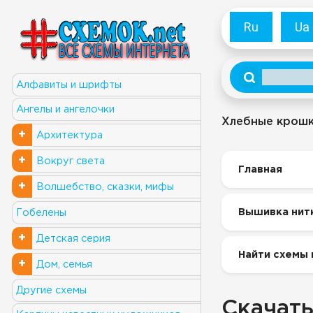
Ru
Ua
Алфавиты и шрифты
Ангелы и ангелочки
Хлебные крош
+
Архитектура
+
Вокруг света
Главная
+
Волшебство, сказки, мифы
Вышивка нит
Гобелены
+
Детская серия
Найти схемы 
+
Дом, семья
Другие схемы
Скачать