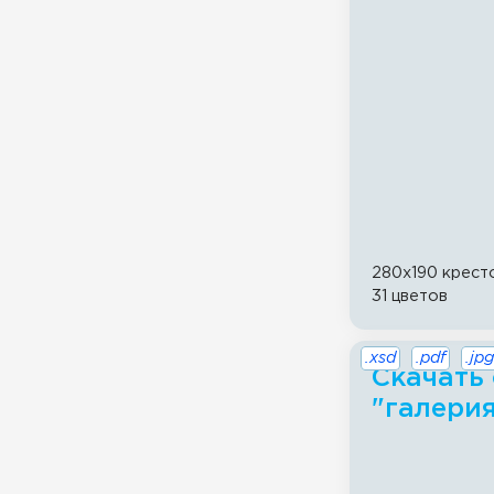
280x190 крест
31 цветов
.xsd
.pdf
.jpg
Скачать
"галери