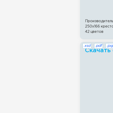
Производител
250x166 крест
42 цветов
.xsd
.pdf
.jpg
Скачать