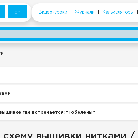
En
Видео-уроки
|
Журнали
|
Калькуляторы
ки
ками
вышивке где встречается: "Гобелены"
 схему вышивки нитками /