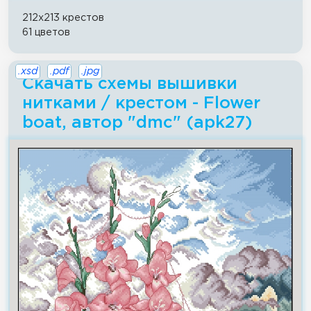
212x213 крестов
61 цветов
.xsd
.pdf
.jpg
Скачать схемы вышивки
нитками / крестом - Flower
boat, автор "dmc" (apk27)