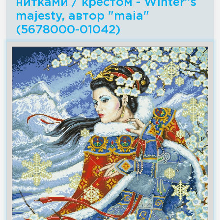
нитками / крестом - Winter''s
majesty, автор "maia"
(5678000-01042)