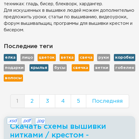
техниках: гладь, бисер, блекворк, хардангер.
Для искушенных в вышивке людей можем дополнительно
предложить уроки, статьи по вышиванию, видеоуроки,,
форум вышивальщиц, программы для вышивки крестом и
бисером.
Последние теги
елка
лицо
цветок
ветка
свеча
руки
коробки
подарки
крылья
бусы
свечка
ветки
гобелен
волосы
1
2
3
4
5
Последняя
.xsd
.pdf
.jpg
Скачать схемы вышивки
нитками / крестом -