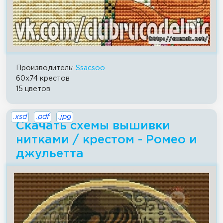
Производитель:
Ssacsoo
60x74 крестов
15 цветов
.xsd
.pdf
.jpg
Скачать схемы вышивки
нитками / крестом - Ромео и
джульетта