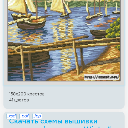
158x200 крестов
41 цветов
.xsd
.pdf
.jpg
Скачать схемы вышивки