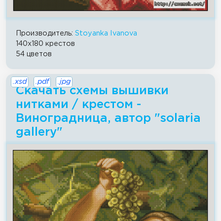
Производитель:
Stoyanka Ivanova
140x180 крестов
54 цветов
.xsd
.pdf
.jpg
Скачать схемы вышивки
нитками / крестом -
Виноградница, автор "solaria
gallery"