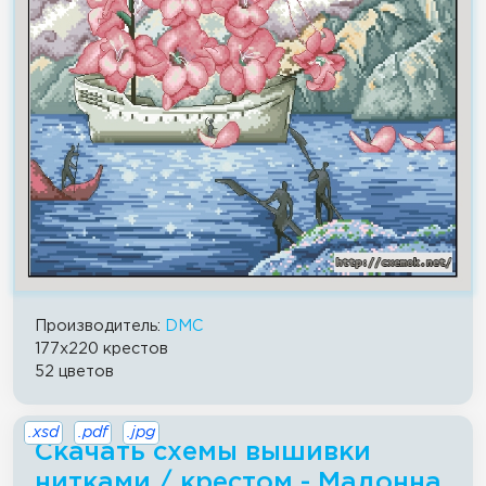
Производитель:
DMС
177x220 крестов
52 цветов
.xsd
.pdf
.jpg
Скачать схемы вышивки
нитками / крестом - Мадонна