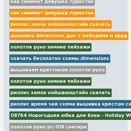
как синимат девушка туристик
как синимат девушка туристик
риолис замок нойшванштайн скачать
вышивка dimensions дом с лебедями и пруд
золотое руно зимние пейзажи
скачать бесплатно схемы dimensions
вышиваем крестиком золотое руно
золотое руно зимние пейзажи
риолис замок нойшванштайн скачать
риолис время чая схема вышивка крестом с
08764 Новогодняя юбка для ёлки - Holiday W
золотое руно рс-018 снегири