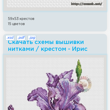
59x53 крестов
15 цветов
.xsd
.pdf
.jpg
Скачать схемы вышивки
нитками / крестом - Ирис