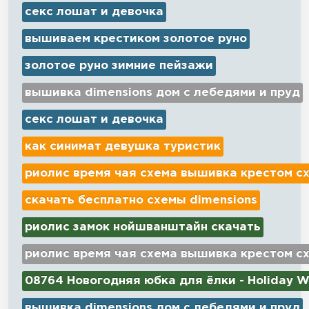
секс лошат и девочка
вышиваем крестиком золотое руно
золотое руно зимние пейзажи
вышивка dimensions дом с лебедями и пруд
секс лошат и девочка
как синимат девушка туристик
риолис время чая схема вышивка крестом с
скачать бесплатно схемы dimensions
риолис замок нойшванштайн скачать
риолис время чая схема вышивка крестом с
08764 Новогодняя юбка для ёлки - Holiday W
вышивка dimensions дом с лебедями и пруд