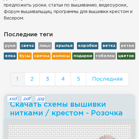
предложить уроки, статьи по вышиванию, видеоуроки,,
форум вышивальщиц, программы для вышивки крестом и
бисером.
Последние теги
руки
свеча
лицо
крылья
коробки
ветка
ветки
елка
бусы
свечка
волосы
подарки
гобелен
цветок
1
2
3
4
5
Последняя
.xsd
.pdf
.jpg
Скачать схемы вышивки
нитками / крестом - Розочка