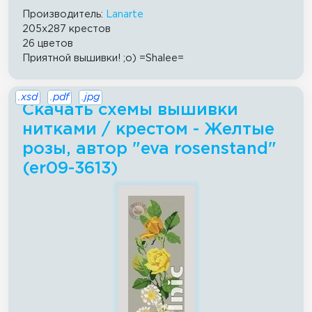
Производитель:
Lanarte
205x287 крестов
26 цветов
Приятной вышивки! ;о) =Shalee=
.xsd
.pdf
.jpg
Скачать схемы вышивки
нитками / крестом - Желтые
розы, автор "eva rosenstand"
(er09-3613)