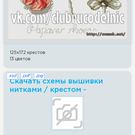
125x172 крестов
13 цветов
.xsd
.pdf
.jpg
Скачать схемы вышивки
нитками / крестом -