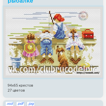
рыбалке
94x65 крестов
27 цветов
.xsd
.pdf
.jpg