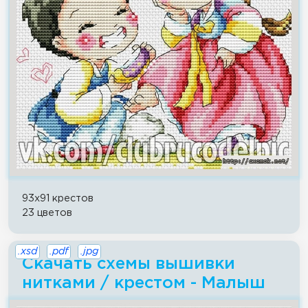
93x91 крестов
23 цветов
.xsd
.pdf
.jpg
Скачать схемы вышивки
нитками / крестом - Малыш