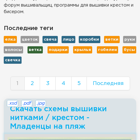
форум вышивальщиц, программы для вышивки крестом и
бисером.
Последние теги
елка
цветок
свеча
лицо
коробки
ветки
руки
волосы
ветка
подарки
крылья
гобелен
бусы
свечка
1
2
3
4
5
Последняя
.xsd
.pdf
.jpg
Скачать схемы вышивки
нитками / крестом -
Младенцы на пляж