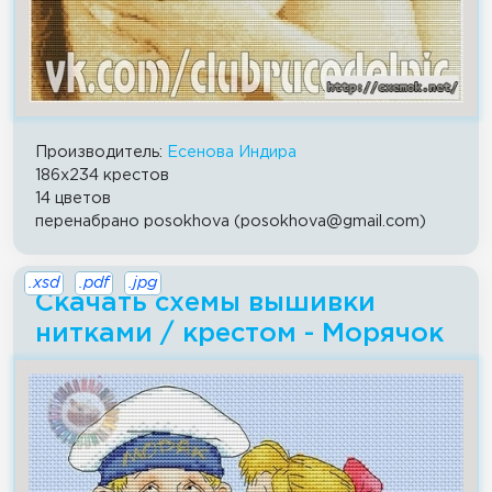
Производитель:
Есенова Индира
186x234 крестов
14 цветов
перенабрано posokhova (posokhova@gmail.com)
.xsd
.pdf
.jpg
Скачать схемы вышивки
нитками / крестом - Морячок