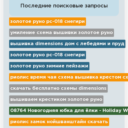
Последние поисковые запросы
золотое руно рс-018 снегири
умиление схема вышивки золотое руно
вышивка dimensions дом с лебедями и пруд
золотое руно рс-018 снегири
золотое руно зимние пейзажи
риолис время чая схема вышивка крестом с
скачать бесплатно схемы dimensions
вышиваем крестиком золотое руно
08764 Новогодняя юбка для ёлки - Holiday W
риолис замок нойшванштайн скачать