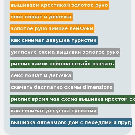
вышиваем крестиком золотое руно
секс лошат и девочка
золотое руно зимние пейзажи
как синимат девушка туристик
умиление схема вышивки золотое руно
риолис замок нойшванштайн скачать
секс лошат и девочка
скачать бесплатно схемы dimensions
риолис время чая схема вышивка крестом с
как синимат девушка туристик
вышивка dimensions дом с лебедями и пруд