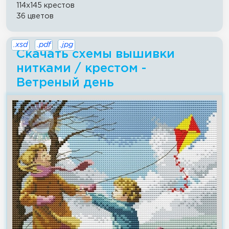
114x145 крестов
36 цветов
.xsd
.pdf
.jpg
Скачать схемы вышивки
нитками / крестом -
Ветреный день