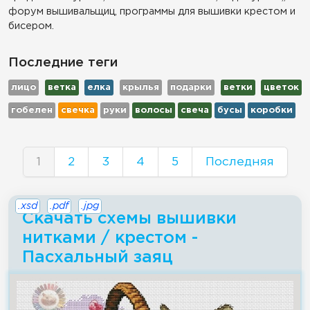
форум вышивальщиц, программы для вышивки крестом и
бисером.
Последние теги
лицо
ветка
елка
крылья
подарки
ветки
цветок
гобелен
свечка
руки
волосы
свеча
бусы
коробки
1
2
3
4
5
Последняя
.xsd
.pdf
.jpg
Скачать схемы вышивки
нитками / крестом -
Пасхальный заяц