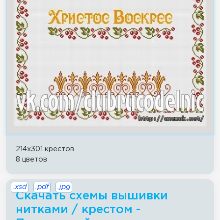
214x301 крестов
8 цветов
.xsd
.pdf
.jpg
Скачать схемы вышивки
нитками / крестом -