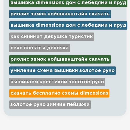
вышивка dimensions дом с лебедями и пруд
риолис замок нойшванштайн скачать
вышивка dimensions дом с лебедями и пруд
как синимат девушка туристик
секс лошат и девочка
риолис замок нойшванштайн скачать
умиление схема вышивки золотое руно
вышиваем крестиком золотое руно
скачать бесплатно схемы dimensions
золотое руно зимние пейзажи