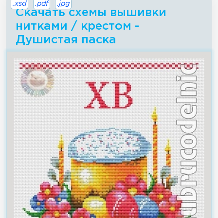
.xsd
.pdf
.jpg
Скачать схемы вышивки
нитками / крестом -
Душистая паска