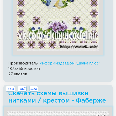
Производитель:
ИнформИздатДом "Диана плюс"
187x355 крестов
27 цветов
.xsd
.pdf
.jpg
Скачать схемы вышивки
нитками / крестом - Фаберже