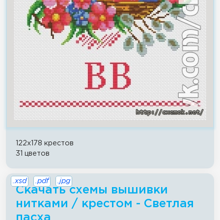
122x178 крестов
31 цветов
.xsd
.pdf
.jpg
Скачать схемы вышивки
нитками / крестом - Светлая
пасха