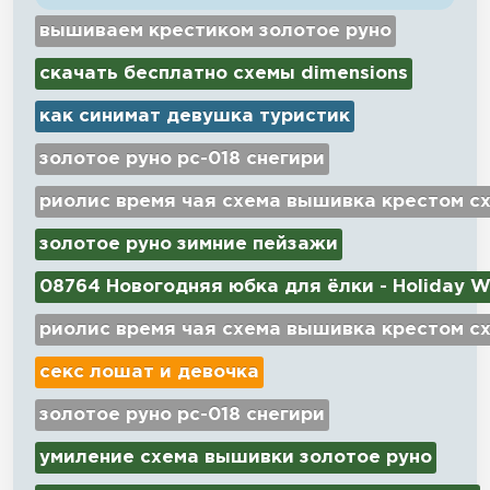
вышиваем крестиком золотое руно
скачать бесплатно схемы dimensions
как синимат девушка туристик
золотое руно рс-018 снегири
риолис время чая схема вышивка крестом с
золотое руно зимние пейзажи
08764 Новогодняя юбка для ёлки - Holiday W
риолис время чая схема вышивка крестом с
секс лошат и девочка
золотое руно рс-018 снегири
умиление схема вышивки золотое руно