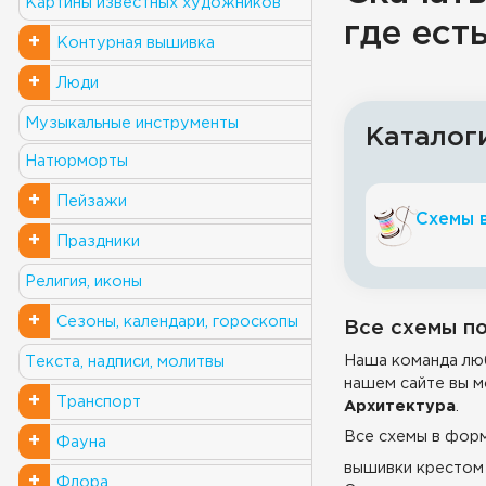
Картины известных художников
где ест
+
Контурная вышивка
+
Люди
Музыкальные инструменты
Каталог
Натюрморты
+
Пейзажи
Схемы 
+
Праздники
Религия, иконы
+
Сезоны, календари, гороскопы
Все схемы по
Наша команда люб
Текста, надписи, молитвы
нашем сайте вы м
+
Транспорт
Архитектура
.
Все схемы в фор
+
Фауна
вышивки крестом 
+
Флора