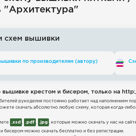
ь "Архитектура"
и схем вышивки
вышивки по производителям (автору)
Сх
 вышивке крестом и бисером, только на http:
ителей рукоделия постоянно работает над наполнением пор
ожете скачать абсолютно любую схему, которая когда-либо 
мате
.xsd
,
.pdf
,
.jpg
, которые можно скачать у нас на сайт
и бисером можно скачать бесплатно и без регистрации.