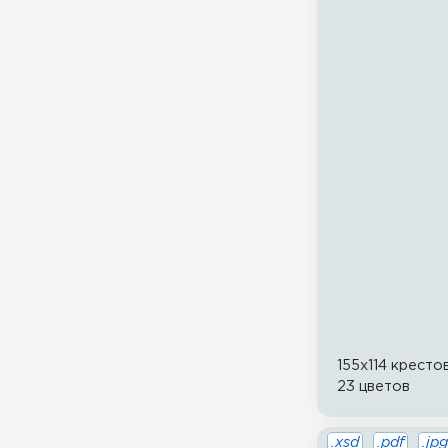
155x114 кресто
23 цветов
.xsd
.pdf
.jpg