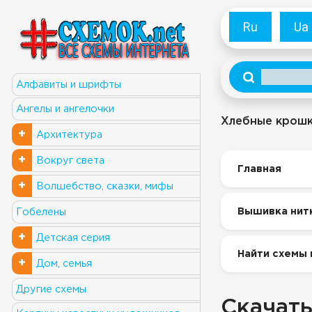
Ru
Ua
Алфавиты и шрифты
Ангелы и ангелочки
Хлебные крош
+
Архитектура
+
Вокруг света
Главная
+
Волшебство, сказки, мифы
Вышивка нит
Гобелены
+
Детская серия
Найти схемы 
+
Дом, семья
Другие схемы
Скачать