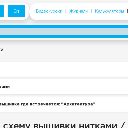
En
Видео-уроки
|
Журнали
|
Калькуляторы
ки
ками
вышивке где встречается: "Архитектура"
 схему вышивки нитками /