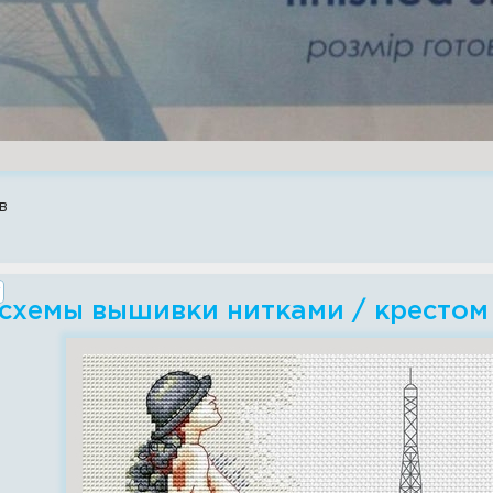
в
 схемы вышивки нитками / крестом