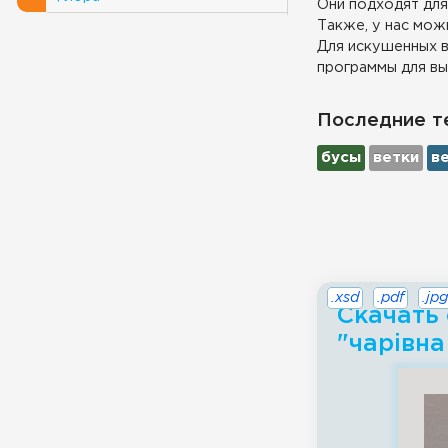
Они подходят для
Также, у нас можн
Для искушенных в
программы для вы
Последние т
бусы
ветки
в
.xsd
.pdf
.jpg
Скачать
"чарiвна