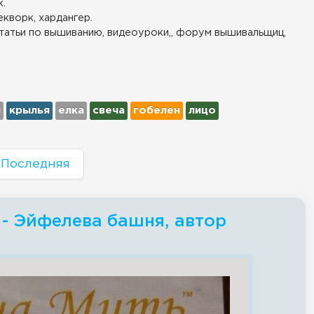
.
екворк, хардангер.
татьи по вышиванию, видеоуроки,, форум вышивальщиц,
ы
крылья
елка
свеча
гобелен
лицо
Последняя
 - Эйфелева башня, автор