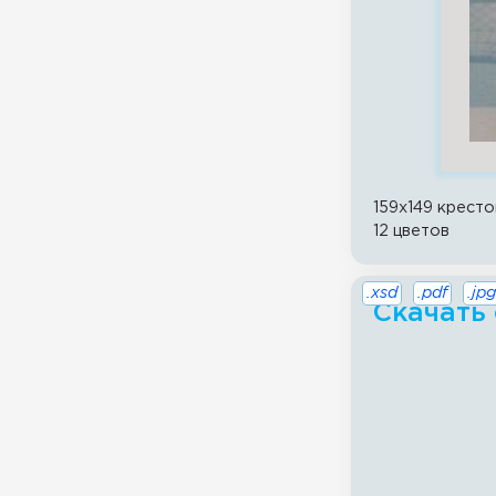
159x149 кресто
12 цветов
.xsd
.pdf
.jpg
Скачать