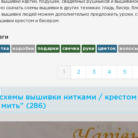
 вышивки картин, подушек, свадебных рушныков и вышиванок
о скачать схемы вышивки в других техниках: гладь, бисер, бл
 вышивке людей можем дополнительно предложить уроки, с
шивки крестом и бисером.
еги
етка
коробки
подарки
свечка
руки
цветок
волос
1
2
3
4
5
 схемы вышивки нитками / крестом
 мить" (286)