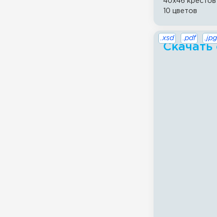
40x46 крестов
10 цветов
.xsd
.pdf
.jpg
Скачать