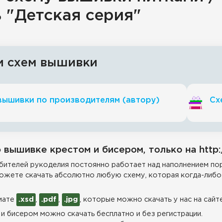
ь "Детская серия"
и схем вышивки
вышивки по производителям (автору)
Сх
 вышивке крестом и бисером, только на http:
ителей рукоделия постоянно работает над наполнением пор
ожете скачать абсолютно любую схему, которая когда-либо 
мате
.xsd
,
.pdf
,
.jpg
, которые можно скачать у нас на сайт
и бисером можно скачать бесплатно и без регистрации.