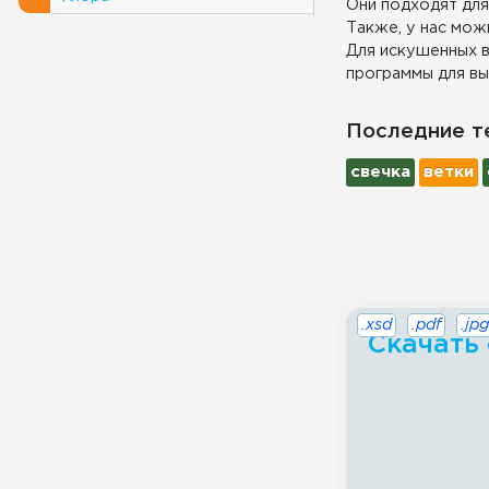
Они подходят для
Также, у нас можн
Для искушенных в
программы для вы
Последние т
свечка
ветки
.xsd
.pdf
.jpg
Скачать 