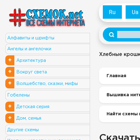
Ru
Ua
Алфавиты и шрифты
Ангелы и ангелочки
Хлебные крош
+
Архитектура
+
Вокруг света
Главная
+
Волшебство, сказки, мифы
Вышивка нит
Гобелены
+
Детская серия
Найти схемы 
+
Дом, семья
Другие схемы
Скачать