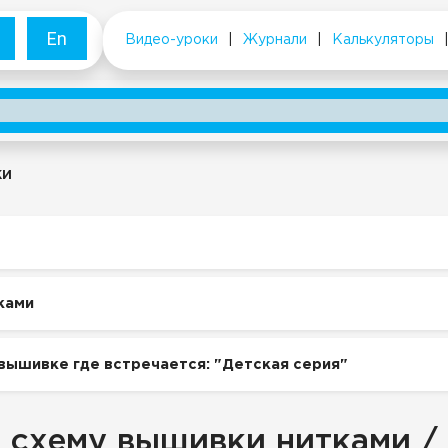
En
Видео-уроки
|
Журнали
|
Калькуляторы
ки
ками
вышивке где встречается: "Детская серия"
 схему вышивки нитками /