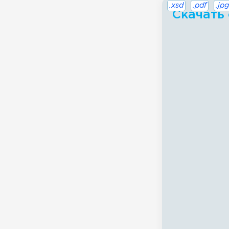
.xsd
.pdf
.jpg
Скачать