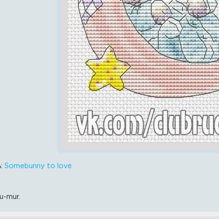
ь:
Somebunny to love
u-mur.