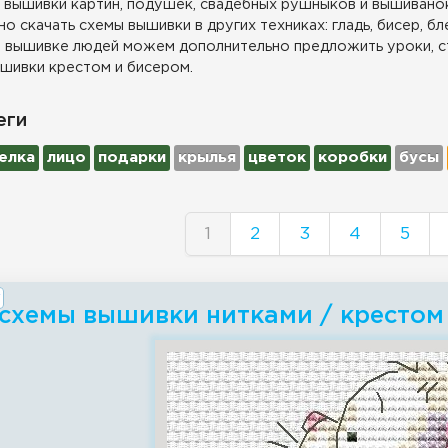
 вышивки картин, подушек, свадебных рушныков и вышиванок
о скачать схемы вышивки в других техниках: гладь, бисер, бл
 вышивке людей можем дополнительно предложить уроки, с
шивки крестом и бисером.
еги
елка
лицо
подарки
крылья
цветок
коробки
бусы
1
2
3
4
5
схемы вышивки нитками / крестом -