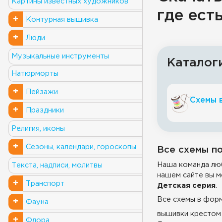
Картины известных художников
где ест
+
Контурная вышивка
+
Люди
Музыкальные инструменты
Каталог
Натюрморты
+
Пейзажи
Схемы 
+
Праздники
Религия, иконы
+
Сезоны, календари, гороскопы
Все схемы по
Наша команда люб
Текста, надписи, молитвы
нашем сайте вы м
+
Транспорт
Детская серия
.
Все схемы в фор
+
Фауна
вышивки крестом 
+
Флора