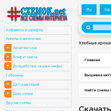
Ru
Ua
Алфавиты и шрифты
Ангелы и ангелочки
Хлебные крош
+
Архитектура
+
Вокруг света
Главная
+
Волшебство, сказки, мифы
Вышивка нит
Гобелены
+
Детская серия
Найти схемы
+
Дом, семья
Другие схемы
Скачать