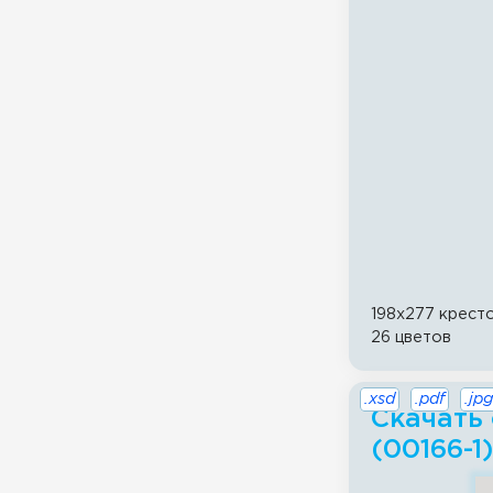
198x277 крест
26 цветов
.xsd
.pdf
.jpg
Скачать 
(00166-1)