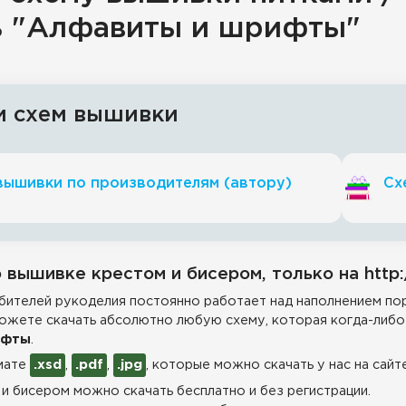
ть "Алфавиты и шрифты"
и схем вышивки
вышивки по производителям (автору)
Сх
 вышивке крестом и бисером, только на http:
ителей рукоделия постоянно работает над наполнением пор
ожете скачать абсолютно любую схему, которая когда-либо 
ифты
.
мате
.xsd
,
.pdf
,
.jpg
, которые можно скачать у нас на сайт
и бисером можно скачать бесплатно и без регистрации.