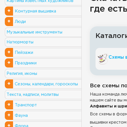
Картины известных художников
где ес
+
Контурная вышивка
+
Люди
Музыкальные инструменты
Каталог
Натюрморты
+
Пейзажи
Схемы 
+
Праздники
Религия, иконы
+
Сезоны, календари, гороскопы
Все схемы по
Наша команда люб
Текста, надписи, молитвы
нашем сайте вы м
+
Транспорт
Алфавиты и шр
Все схемы в фор
+
Фауна
вышивки крестом 
+
Флора