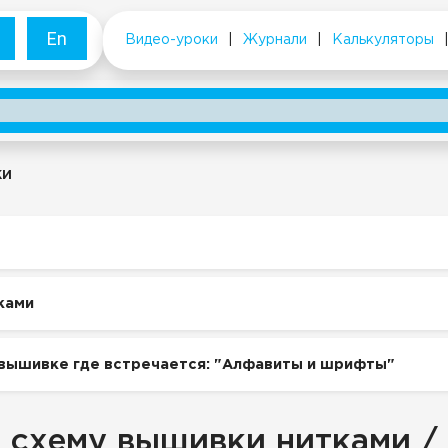
En
Видео-уроки
|
Журнали
|
Калькуляторы
ки
ками
 вышивке где встречается: "Алфавиты и шрифты"
 схему вышивки нитками /