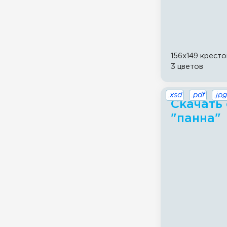
156x149 кресто
3 цветов
.xsd
.pdf
.jpg
Скачать 
"панна"