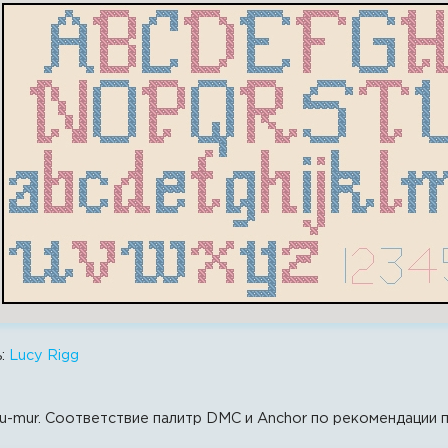
ь:
Lucy Rigg
u-mur. Соответствие палитр DMC и Anсhor по рекомендации п