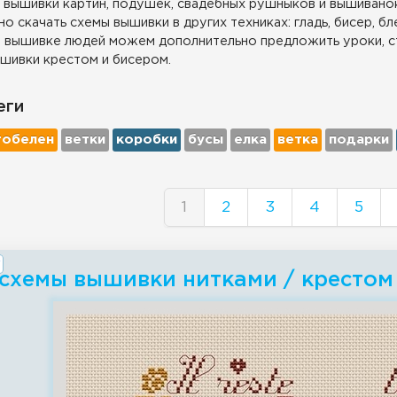
 вышивки картин, подушек, свадебных рушныков и вышиванок
о скачать схемы вышивки в других техниках: гладь, бисер, бл
 вышивке людей можем дополнительно предложить уроки, с
шивки крестом и бисером.
еги
гобелен
ветки
коробки
бусы
елка
ветка
подарки
1
2
3
4
5
 схемы вышивки нитками / крестом