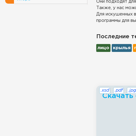
Они подходят для
Также, у нас можн
Для искушенных в
программы для вы
Последние т
лицо
крылья
.xsd
.pdf
.jpg
Скачать