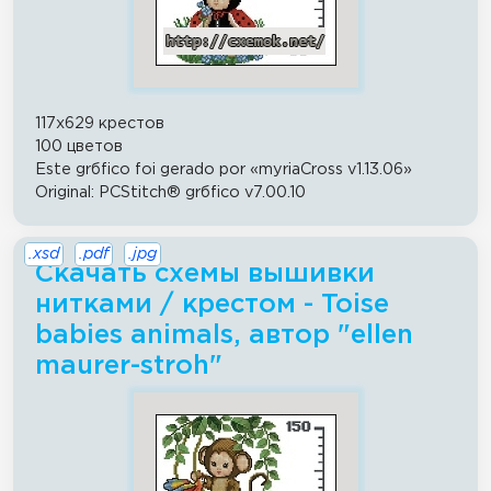
117x629 крестов
100 цветов
Este grбfico foi gerado por «myriaCross v1.13.06»
Original: PCStitch® grбfico v7.00.10
.xsd
.pdf
.jpg
Скачать схемы вышивки
нитками / крестом - Toise
babies animals, автор "ellen
maurer-stroh"