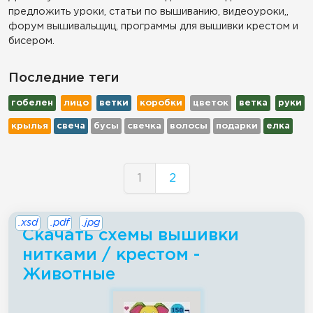
предложить уроки, статьи по вышиванию, видеоуроки,,
форум вышивальщиц, программы для вышивки крестом и
бисером.
Последние теги
гобелен
лицо
ветки
коробки
цветок
ветка
руки
крылья
свеча
бусы
свечка
волосы
подарки
елка
1
2
.xsd
.pdf
.jpg
Скачать схемы вышивки
нитками / крестом -
Животные