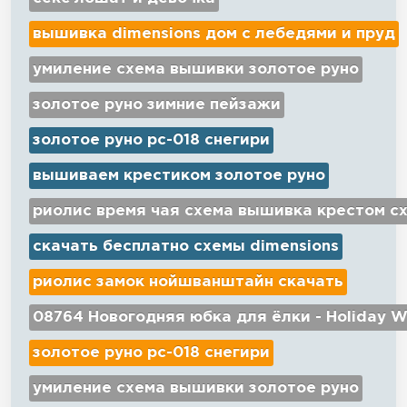
вышивка dimensions дом с лебедями и пруд
умиление схема вышивки золотое руно
золотое руно зимние пейзажи
золотое руно рс-018 снегири
вышиваем крестиком золотое руно
риолис время чая схема вышивка крестом с
скачать бесплатно схемы dimensions
риолис замок нойшванштайн скачать
08764 Новогодняя юбка для ёлки - Holiday W
золотое руно рс-018 снегири
умиление схема вышивки золотое руно