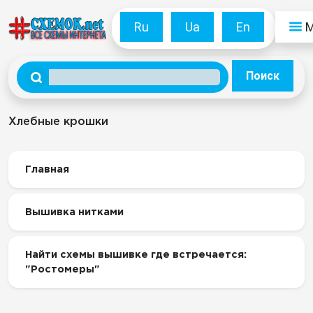
Ru
Ua
En
Поиск
Хлебные крошки
Главная
Вышивка нитками
Найти схемы вышивке где встречается:
"Ростомеры"