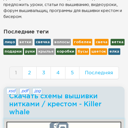
предложить уроки, статьи по вышиванию, видеоуроки,,
форум вышивальщиц, программы для вышивки крестом и
бисером.
Последние теги
лицо
ветки
свечка
волосы
гобелен
свеча
ветка
подарки
руки
крылья
коробки
бусы
цветок
елка
1
2
3
4
5
Последняя
.xsd
.pdf
.jpg
Скачать схемы вышивки
нитками / крестом - Killer
whale