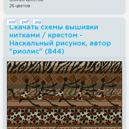
26 цветов
.xsd
.pdf
.jpg
Скачать схемы вышивки
нитками / крестом -
Наскальный рисунок, автор
"риолис" (844)