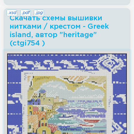
.xsd
.pdf
.jpg
Скачать схемы вышивки
нитками / крестом - Greek
island, автор "heritage"
(ctgi754 )