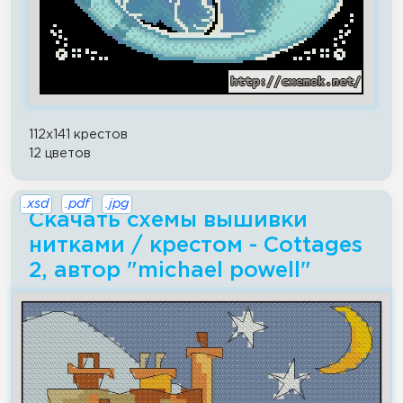
112x141 крестов
12 цветов
.xsd
.pdf
.jpg
Скачать схемы вышивки
нитками / крестом - Cottages
2, автор "michael powell"