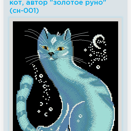
кот, автор "золотое руно"
(сн-001)