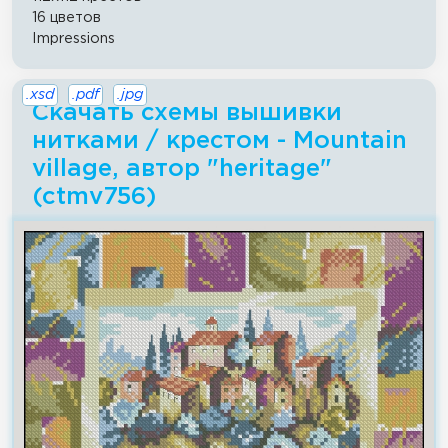
16 цветов
Impressions
.xsd
.pdf
.jpg
Скачать схемы вышивки
нитками / крестом - Mountain
village, автор "heritage"
(ctmv756)