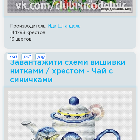
Производитель:
Ида Штандель
144x93 крестов
13 цветов
.xsd
.pdf
.jpg
Завантажити схеми вишивки
нитками / хрестом - Чай с
синичками