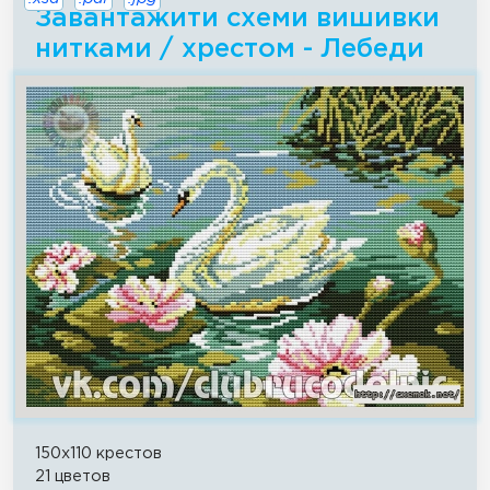
Завантажити схеми вишивки
нитками / хрестом - Лебеди
150x110 крестов
21 цветов