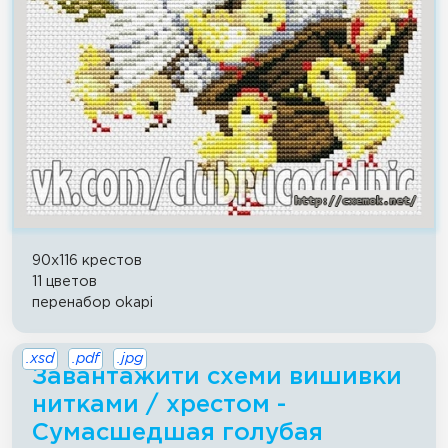
90x116 крестов
11 цветов
перенабор okapi
.xsd
.pdf
.jpg
Завантажити схеми вишивки
нитками / хрестом -
Сумасшедшая голубая