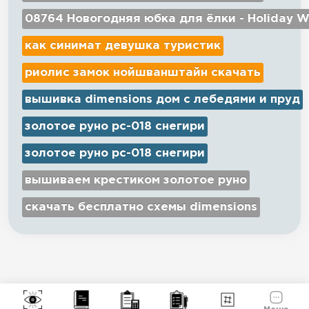
08764 Новогодняя юбка для ёлки - Holiday W
как синимат девушка туристик
риолис замок нойшванштайн скачать
вышивка dimensions дом с лебедями и пруд
золотое руно рс-018 снегири
золотое руно рс-018 снегири
вышиваем крестиком золотое руно
скачать бесплатно схемы dimensions