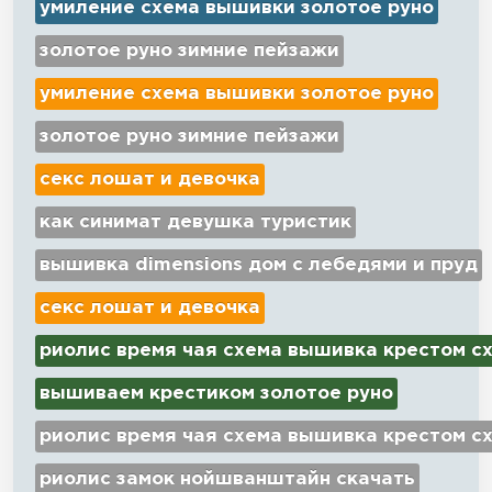
умиление схема вышивки золотое руно
золотое руно зимние пейзажи
умиление схема вышивки золотое руно
золотое руно зимние пейзажи
секс лошат и девочка
как синимат девушка туристик
вышивка dimensions дом с лебедями и пруд
секс лошат и девочка
риолис время чая схема вышивка крестом с
вышиваем крестиком золотое руно
риолис время чая схема вышивка крестом с
риолис замок нойшванштайн скачать