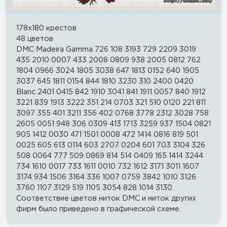
178x180 крестов
48 цветов
DMC Madeira Gamma 726 108 3193 729 2209 3019
435 2010 0007 433 2008 0809 938 2005 0812 762
1804 0966 3024 1805 3038 647 1813 0152 640 1905
3037 645 1811 0154 844 1810 3230 310 2400 0420
Blanc 2401 0415 842 1910 3041 841 1911 0057 840 1912
3221 839 1913 3222 351 214 0703 321 510 0120 221 811
3097 355 401 3211 356 402 0768 3778 2312 3028 758
2605 0051 948 306 0309 413 1713 3259 937 1504 0821
905 1412 0030 471 1501 0008 472 1414 0816 819 501
0025 605 613 0114 603 2707 0204 601 703 3104 326
508 0064 777 509 0869 814 514 0409 165 1414 3244
734 1610 0017 733 1611 0010 732 1612 3171 3011 1607
3174 934 1506 3164 336 1007 0759 3842 1010 3126
3760 1107 3129 519 1105 3054 828 1014 3130
Соответствие цветов ниток DMC и ниток других
фирм было приведено в графической схеме.