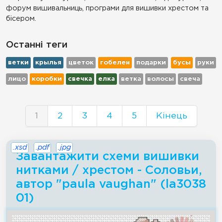
форум вишивальниць, програми для вишивки хрестом та
бісером.
Останні теги
ветки
крылья
цветок
гобелен
подарки
бусы
руки
лицо
коробки
свечка
елка
ветка
волосы
свеча
1
2
3
4
5
Кінець
.xsd
.pdf
.jpg
Завантажити схеми вишивки
нитками / хрестом - Соловьи,
автор "paula vaughan" (la3038
01)