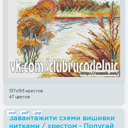
137x193 крестов
47 цветов
.xsd
.pdf
.jpg
Завантажити схеми вишивки
нитками / хрестом - Попугай