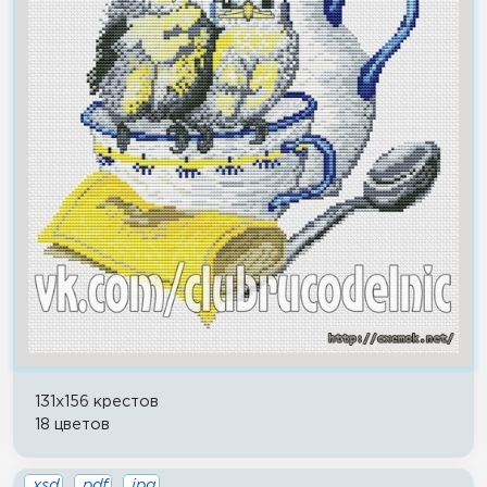
131x156 крестов
18 цветов
.xsd
.pdf
.jpg