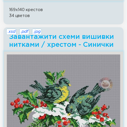
169x140 крестов
34 цветов
.xsd
.pdf
.jpg
Завантажити схеми вишивки
нитками / хрестом - Синички