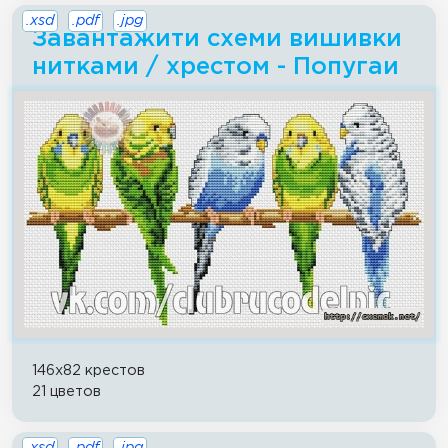
.xsd
.pdf
.jpg
Завантажити схеми вишивки
нитками / хрестом - Попугаи
146x82 крестов
21 цветов
.xsd
.pdf
.jpg