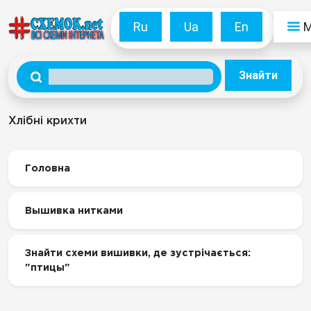
Ru
Ua
En
Знайти
Хлібні крихти
Головна
Вышивка нитками
Знайти схеми вишивки, де зустрічається:
"птицы"