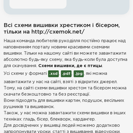
Всі схеми вишивки хрестиком і бісером,
тільки на http://cxemok.net/
Наша команда любителів рукоділля постійно працює над
наповненням порталу новими красивими схемами
вишивки. Тільки на нашому сайті ви можете завантажити
абсолютно будь-яку схему, яка будь-коли була доступна
для скачування.
Схеми вишивки, де є птицы
.
Усі схеми у форматі
,
,
, які можна
.xsd
.pdf
.jpg
завантажити у нас на сайті, взяті з відкритих джерел.
Тому, на сайті схеми вишивки хрестом та бісером можна
скачати безкоштовно та без реєстрації.
Вони підходять для вишивки картин, подушок, весільних
рушників та вишиванок.
Також, у нас можна завантажити схеми вишивки в інших
техніках: гладь, бісер, блекворк, хардангер.
Для досвідчених у вишивці людей можемо додатково
запропонувати уроки, статті з вишивання, відеоуроки,