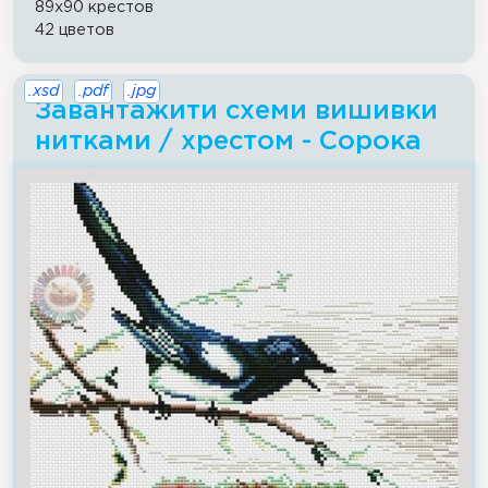
89x90 крестов
42 цветов
.xsd
.pdf
.jpg
Завантажити схеми вишивки
нитками / хрестом - Сорока