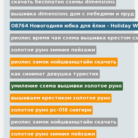
скачать бесплатно схемы dimensions
вышивка dimensions дом с лебедями и пруд
08764 Новогодняя юбка для ёлки - Holiday W
риолис время чая схема вышивка крестом с
золотое руно зимние пейзажи
риолис замок нойшванштайн скачать
как синимат девушка туристик
умиление схема вышивки золотое руно
вышиваем крестиком золотое руно
золотое руно рс-018 снегири
риолис замок нойшванштайн скачать
золотое руно зимние пейзажи