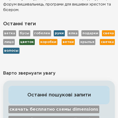
форум вишивальниць, програми для вишивки хрестом та
бісером.
Останні теги
ветка
бусы
гобелен
руки
елка
подарки
свеча
лицо
цветок
коробки
ветки
крылья
свечка
волосы
Варто звернуати увагу
Останні пошукові запити
скачать бесплатно схемы dimensions