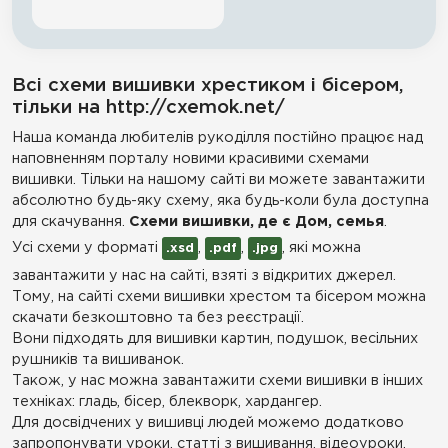
Всі схеми вишивки хрестиком і бісером,
тільки на http://cxemok.net/
Наша команда любителів рукоділля постійно працює над
наповненням порталу новими красивими схемами
вишивки. Тільки на нашому сайті ви можете завантажити
абсолютно будь-яку схему, яка будь-коли була доступна
для скачування.
Схеми вишивки, де є Дом, семья
.
Усі схеми у форматі
,
,
, які можна
.xsd
.pdf
.jpg
завантажити у нас на сайті, взяті з відкритих джерел.
Тому, на сайті схеми вишивки хрестом та бісером можна
скачати безкоштовно та без реєстрації.
Вони підходять для вишивки картин, подушок, весільних
рушників та вишиванок.
Також, у нас можна завантажити схеми вишивки в інших
техніках: гладь, бісер, блекворк, хардангер.
Для досвідчених у вишивці людей можемо додатково
запропонувати уроки, статті з вишивання, відеоуроки,