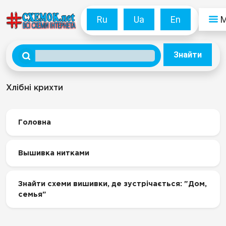
Ru
Ua
En
Знайти
Хлібні крихти
Головна
Вышивка нитками
Знайти схеми вишивки, де зустрічається: "Дом,
семья"