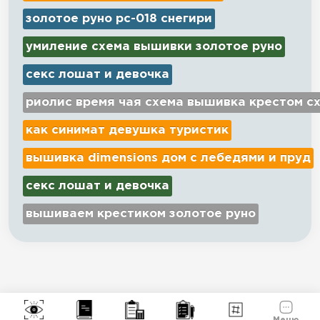
золотое руно рс-018 снегири
умиление схема вышивки золотое руно
секс лошат и девочка
риолис время чая схема вышивка крестом с
как синимат девушка туристик
вышивка dimensions дом с лебедями и пруд
секс лошат и девочка
вышиваем крестиком золотое руно