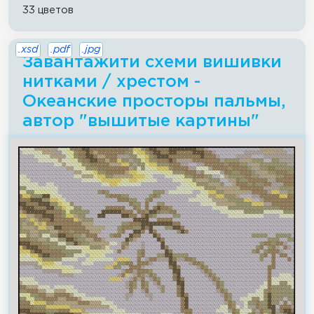
33 цветов
.xsd
.pdf
.jpg
Завантажити схеми вишивки
нитками / хрестом -
Океанские просторы пальмы,
автор "вышитые картины"