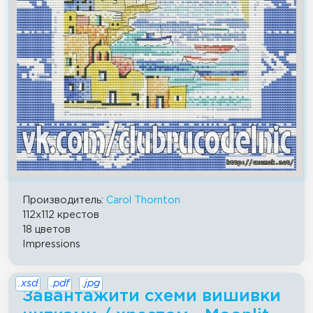
Производитель:
Carol Thornton
112x112 крестов
18 цветов
Impressions
.xsd
.pdf
.jpg
Завантажити схеми вишивки