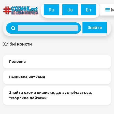
Ru
Ua
En
Знайти
Хлібні крихти
Головна
Вышивка нитками
Знайти схеми вишивки, де зустрічається:
"Морские пейзажи"