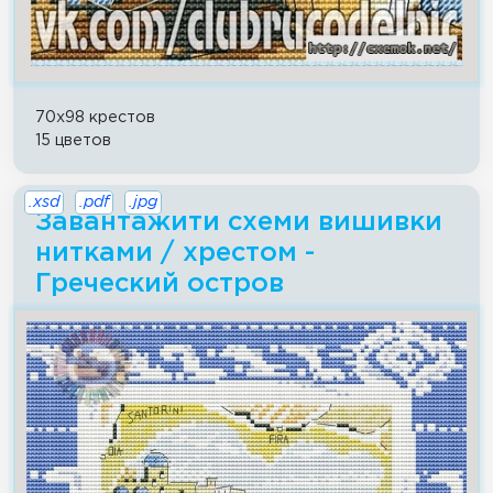
70x98 крестов
15 цветов
.xsd
.pdf
.jpg
Завантажити схеми вишивки
нитками / хрестом -
Греческий остров