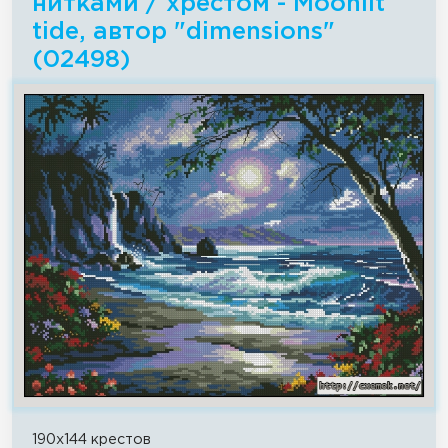
нитками / хрестом - Moonlit
tide, автор "dimensions"
(02498)
190x144 крестов