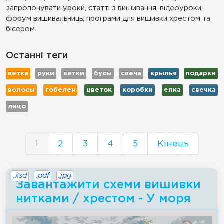
запропонувати уроки, статті з вишивання, відеоуроки,
форум вишивальниць, програми для вишивки хрестом та
бісером.
Останні теги
ветка
руки
ветки
бусы
свеча
крылья
подарки
волосы
гобелен
цветок
коробки
елка
свечка
лицо
1
2
3
4
5
Кінець
.xsd
.pdf
.jpg
Завантажити схеми вишивки
нитками / хрестом - У моря