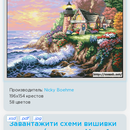
Производитель:
Nicky Boehme
196x154 крестов
58 цветов
.xsd
.pdf
.jpg
Завантажити схеми вишивки