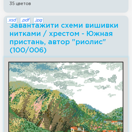
35 цветов
.xsd
.pdf
.jpg
Завантажити схеми вишивки
нитками / хрестом - Южная
пристань, автор "риолис"
(100/006)