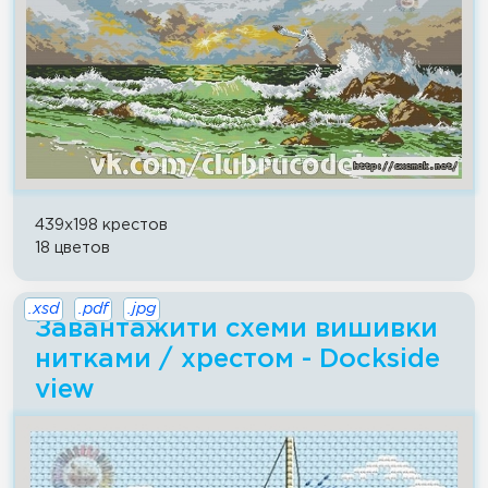
439x198 крестов
18 цветов
.xsd
.pdf
.jpg
Завантажити схеми вишивки
нитками / хрестом - Dockside
view