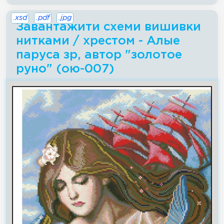
.xsd
.pdf
.jpg
Завантажити схеми вишивки
нитками / хрестом - Алые
паруса зр, автор "золотое
руно" (ою-007)