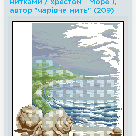
нитками / хрестом - Море 1,
автор "чарiвна мить" (209)