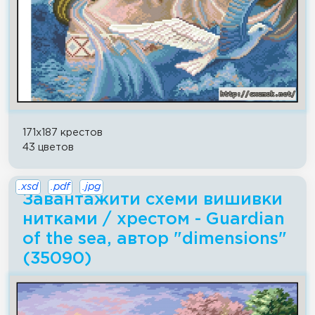
171x187 крестов
43 цветов
.xsd
.pdf
.jpg
Завантажити схеми вишивки
нитками / хрестом - Guardian
of the sea, автор "dimensions"
(35090)