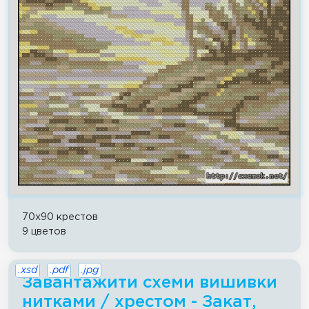
70x90 крестов
9 цветов
.xsd
.pdf
.jpg
Завантажити схеми вишивки
нитками / хрестом - Закат,