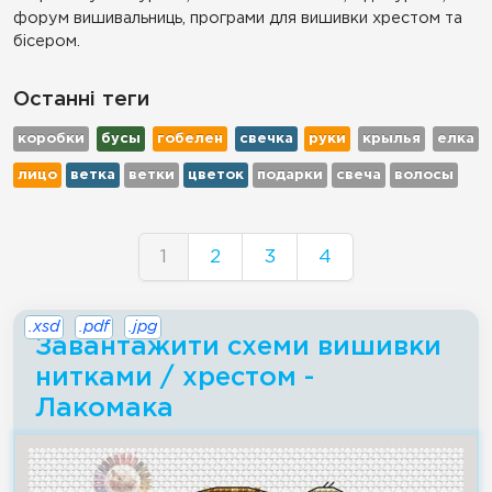
форум вишивальниць, програми для вишивки хрестом та
бісером.
Останні теги
коробки
бусы
гобелен
свечка
руки
крылья
елка
лицо
ветка
ветки
цветок
подарки
свеча
волосы
1
2
3
4
.xsd
.pdf
.jpg
Завантажити схеми вишивки
нитками / хрестом -
Лакомака