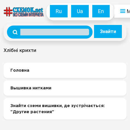
Ru
Ua
En
Знайти
Хлібні крихти
Головна
Вышивка нитками
Знайти схеми вишивки, де зустрічається:
"Другие растения"