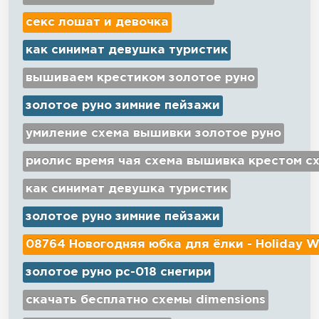
секс лошат и девочка
как синимат девушка туристик
вышиваем крестиком золотое руно
золотое руно зимние пейзажи
умиление схема вышивки золотое руно
риолис время чая схема вышивка крестом с
как синимат девушка туристик
золотое руно зимние пейзажи
08764 Новогодняя юбка для ёлки - Holiday W
золотое руно рс-018 снегири
скачать бесплатно схемы dimensions