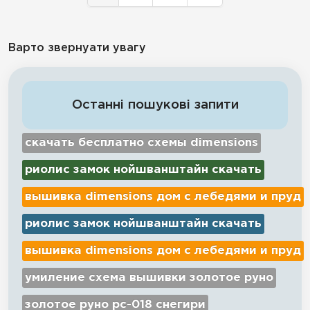
Варто звернуати увагу
Останні пошукові запити
скачать бесплатно схемы dimensions
риолис замок нойшванштайн скачать
вышивка dimensions дом с лебедями и пруд
риолис замок нойшванштайн скачать
вышивка dimensions дом с лебедями и пруд
умиление схема вышивки золотое руно
золотое руно рс-018 снегири