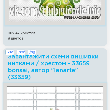
98x147 крестов
8 цветов
.xsd
.pdf
.jpg
Завантажити схеми вишивки
нитками / хрестом - 33659
bonsai, автор "lanarte"
(33659)