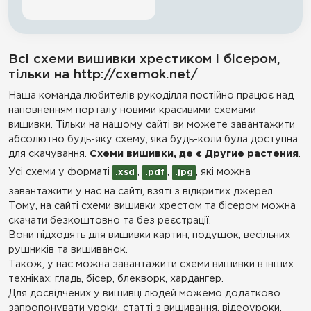
Всі схеми вишивки хрестиком і бісером,
тільки на http://cxemok.net/
Наша команда любителів рукоділля постійно працює над
наповненням порталу новими красивими схемами
вишивки. Тільки на нашому сайті ви можете завантажити
абсолютно будь-яку схему, яка будь-коли була доступна
для скачування.
Схеми вишивки, де є Другие растения
.
Усі схеми у форматі
,
,
, які можна
.xsd
.pdf
.jpg
завантажити у нас на сайті, взяті з відкритих джерел.
Тому, на сайті схеми вишивки хрестом та бісером можна
скачати безкоштовно та без реєстрації.
Вони підходять для вишивки картин, подушок, весільних
рушників та вишиванок.
Також, у нас можна завантажити схеми вишивки в інших
техніках: гладь, бісер, блекворк, хардангер.
Для досвідчених у вишивці людей можемо додатково
запропонувати уроки, статті з вишивання, відеоуроки,