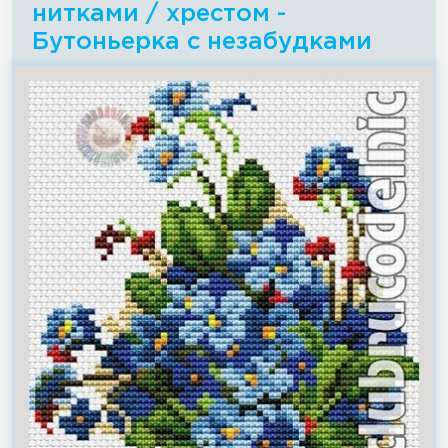
нитками / хрестом -
Бутоньерка с незабудками