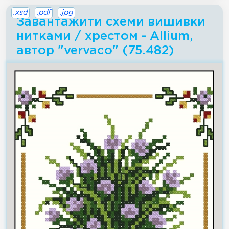
.xsd
.pdf
.jpg
Завантажити схеми вишивки
нитками / хрестом - Allium,
автор "vervaco" (75.482)