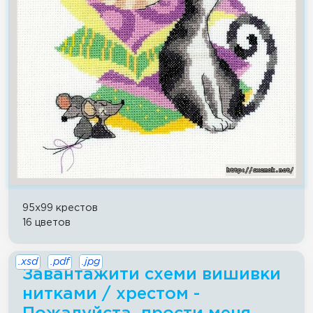
95x99 крестов
16 цветов
.xsd
.pdf
.jpg
Завантажити схеми вишивки
нитками / хрестом -