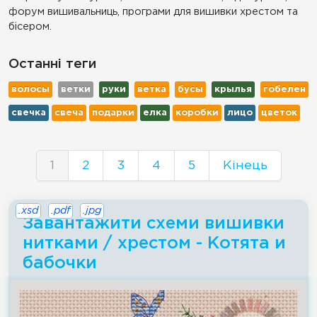
форум вишивальниць, програми для вишивки хрестом та
бісером.
Останні теги
волосы
ветки
руки
ветка
бусы
крылья
гобелен
свечка
свеча
подарки
елка
коробки
лицо
цветок
1
2
3
4
5
Кінець
.xsd
.pdf
.jpg
Завантажити схеми вишивки
нитками / хрестом - Котята и
бабочки