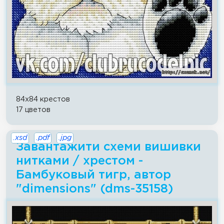
84x84 крестов
17 цветов
.xsd
.pdf
.jpg
Завантажити схеми вишивки
нитками / хрестом -
Бамбуковый тигр, автор
"dimensions" (dms-35158)