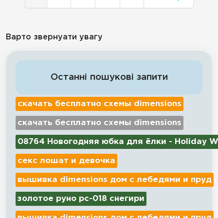
Варто звернуати увагу
Останні пошукові запити
скачать бесплатно схемы dimensions
скачать бесплатно схемы dimensions
08764 Новогодняя юбка для ёлки - Holiday W
секс лошат и девочка
вышивка dimensions дом с лебедями и пруд
золотое руно рс-018 снегири
вышивка dimensions дом с лебедями и пруд