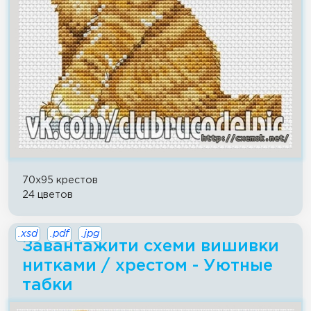
70x95 крестов
24 цветов
.xsd
.pdf
.jpg
Завантажити схеми вишивки
нитками / хрестом - Уютные
табки