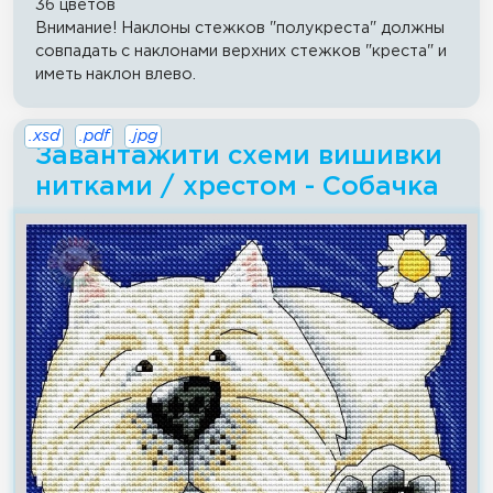
36 цветов
Внимание! Наклоны стежков "полукреста" должны
совпадать с наклонами верхних стежков "креста" и
иметь наклон влево.
.xsd
.pdf
.jpg
Завантажити схеми вишивки
нитками / хрестом - Собачка