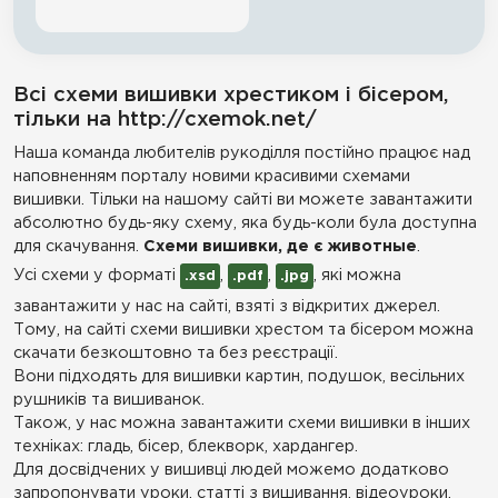
Всі схеми вишивки хрестиком і бісером,
тільки на http://cxemok.net/
Наша команда любителів рукоділля постійно працює над
наповненням порталу новими красивими схемами
вишивки. Тільки на нашому сайті ви можете завантажити
абсолютно будь-яку схему, яка будь-коли була доступна
для скачування.
Схеми вишивки, де є животные
.
Усі схеми у форматі
,
,
, які можна
.xsd
.pdf
.jpg
завантажити у нас на сайті, взяті з відкритих джерел.
Тому, на сайті схеми вишивки хрестом та бісером можна
скачати безкоштовно та без реєстрації.
Вони підходять для вишивки картин, подушок, весільних
рушників та вишиванок.
Також, у нас можна завантажити схеми вишивки в інших
техніках: гладь, бісер, блекворк, хардангер.
Для досвідчених у вишивці людей можемо додатково
запропонувати уроки, статті з вишивання, відеоуроки,