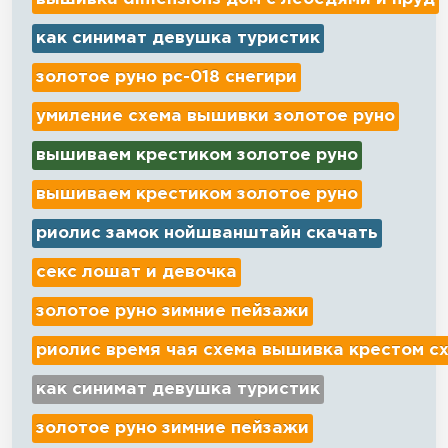
как синимат девушка туристик
золотое руно рс-018 снегири
умиление схема вышивки золотое руно
вышиваем крестиком золотое руно
вышиваем крестиком золотое руно
риолис замок нойшванштайн скачать
секс лошат и девочка
золотое руно зимние пейзажи
риолис время чая схема вышивка крестом с
как синимат девушка туристик
золотое руно зимние пейзажи