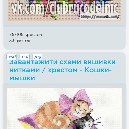
75x109 крестов
33 цветов
.xsd
.pdf
.jpg
Завантажити схеми вишивки
нитками / хрестом - Кошки-
мышки