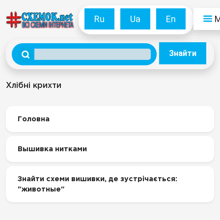
Ru
Ua
En
Знайти
Хлібні крихти
Головна
Вышивка нитками
Знайти схеми вишивки, де зустрічається:
"животные"