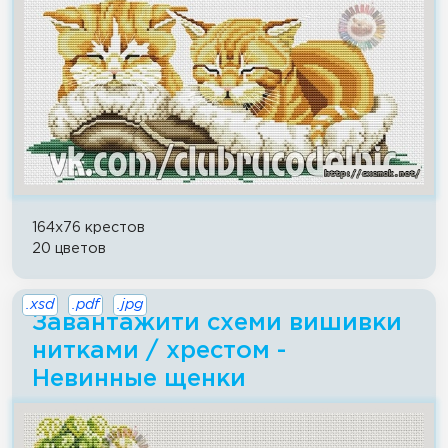
164x76 крестов
20 цветов
.xsd
.pdf
.jpg
Завантажити схеми вишивки
нитками / хрестом -
Невинные щенки