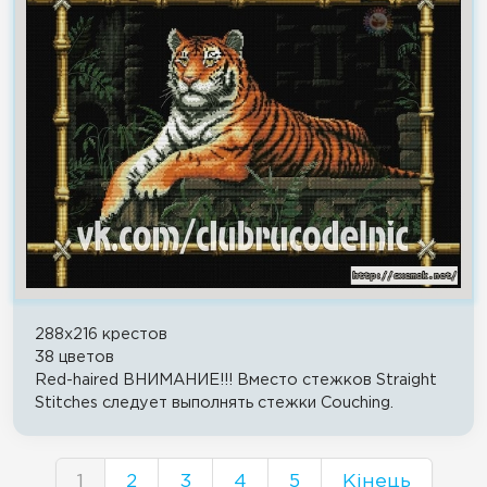
288x216 крестов
38 цветов
Red-haired ВНИМАНИЕ!!! Вместо стежков Straight
Stitches следует выполнять стежки Couching.
1
2
3
4
5
Кінець