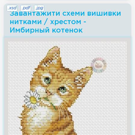
.xsd
.pdf
.jpg
Завантажити схеми вишивки
нитками / хрестом -
Имбирный котенок