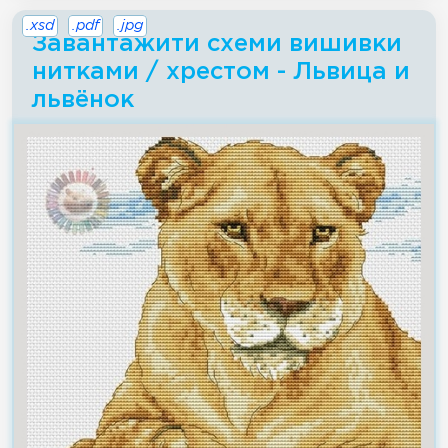
.xsd
.pdf
.jpg
Завантажити схеми вишивки
нитками / хрестом - Львица и
львёнок