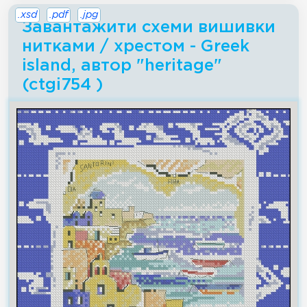
.xsd
.pdf
.jpg
Завантажити схеми вишивки
нитками / хрестом - Greek
island, автор "heritage"
(ctgi754 )