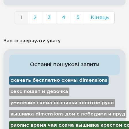
1
2
3
4
5
Кінець
Варто звернуати увагу
Останні пошукові запити
скачать бесплатно схемы dimensions
секс лошат и девочка
умиление схема вышивки золотое руно
вышивка dimensions дом с лебедями и пруд
риолис время чая схема вышивка крестом с