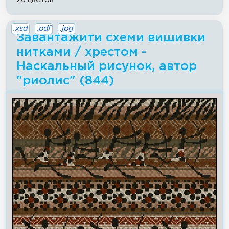
.xsd
.pdf
.jpg
Завантажити схеми вишивки
нитками / хрестом -
Наскальный рисунок, автор
"риолис" (844)