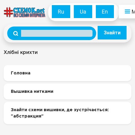
Ru
Ua
En
Знайти
Хлібні крихти
Головна
Вышивка нитками
Знайти схеми вишивки, де зустрічається:
"абстракция"