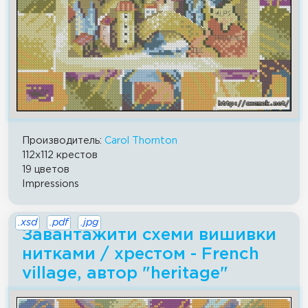
Производитель:
Carol Thornton
112x112 крестов
19 цветов
Impressions
.xsd
.pdf
.jpg
Завантажити схеми вишивки
нитками / хрестом - French
village, автор "heritage"