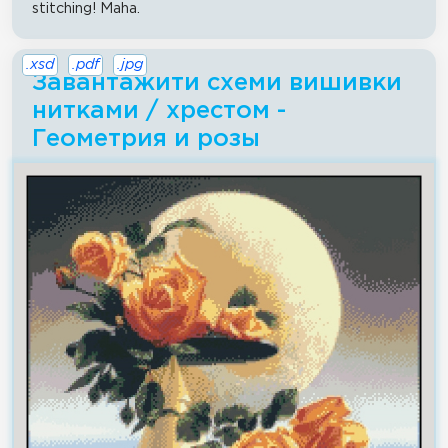
stitching! Maha.
.xsd
.pdf
.jpg
Завантажити схеми вишивки
нитками / хрестом -
Геометрия и розы