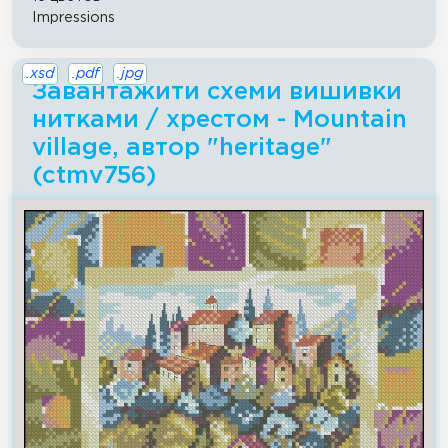
Impressions
.xsd
.pdf
.jpg
Завантажити схеми вишивки
нитками / хрестом - Mountain
village, автор "heritage"
(ctmv756)