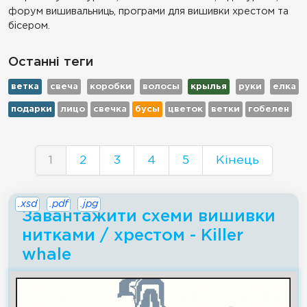
форум вишивальниць, програми для вишивки хрестом та
бісером.
Останні теги
ветка
свеча
коробки
волосы
крылья
руки
елка
подарки
лицо
свечка
бусы
цветок
ветки
гобелен
1
2
3
4
5
Кінець
.xsd
.pdf
.jpg
Завантажити схеми вишивки
нитками / хрестом - Killer
whale