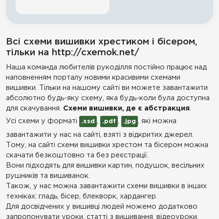
Всі схеми вишивки хрестиком і бісером,
тільки на http://cxemok.net/
Наша команда любителів рукоділля постійно працює над
наповненням порталу новими красивими схемами
вишивки. Тільки на нашому сайті ви можете завантажити
абсолютно будь-яку схему, яка будь-коли була доступна
для скачування.
Схеми вишивки, де є абстракция
.
Усі схеми у форматі
,
,
, які можна
.xsd
.pdf
.jpg
завантажити у нас на сайті, взяті з відкритих джерел.
Тому, на сайті схеми вишивки хрестом та бісером можна
скачати безкоштовно та без реєстрації.
Вони підходять для вишивки картин, подушок, весільних
рушників та вишиванок.
Також, у нас можна завантажити схеми вишивки в інших
техніках: гладь, бісер, блекворк, хардангер.
Для досвідчених у вишивці людей можемо додатково
запропонувати уроки, статті з вишивання, відеоуроки,