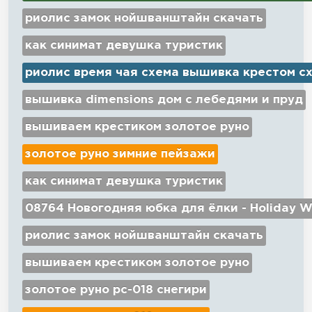
риолис замок нойшванштайн скачать
как синимат девушка туристик
риолис время чая схема вышивка крестом с
вышивка dimensions дом с лебедями и пруд
вышиваем крестиком золотое руно
золотое руно зимние пейзажи
как синимат девушка туристик
08764 Новогодняя юбка для ёлки - Holiday W
риолис замок нойшванштайн скачать
вышиваем крестиком золотое руно
золотое руно рс-018 снегири