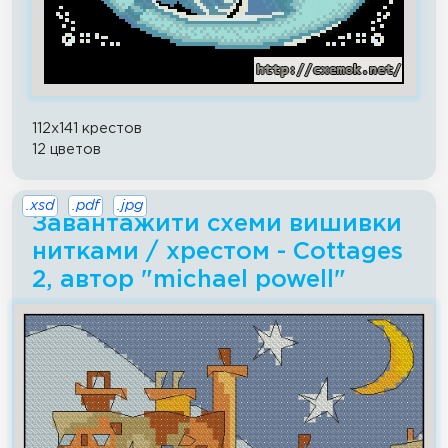
112x141 крестов
12 цветов
.xsd
.pdf
.jpg
Завантажити схеми вишивки
нитками / хрестом - Cottages
2, автор "michael powell"