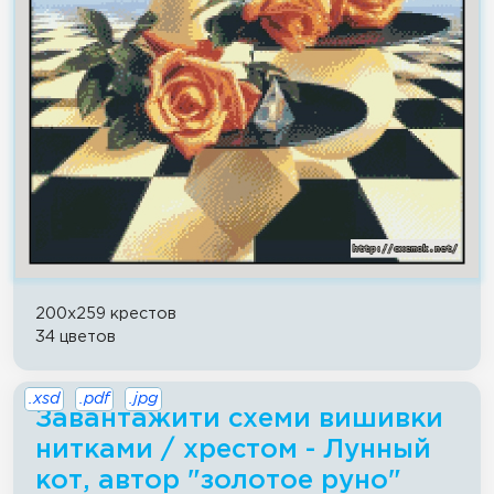
200x259 крестов
34 цветов
.xsd
.pdf
.jpg
Завантажити схеми вишивки
нитками / хрестом - Лунный
кот, автор "золотое руно"