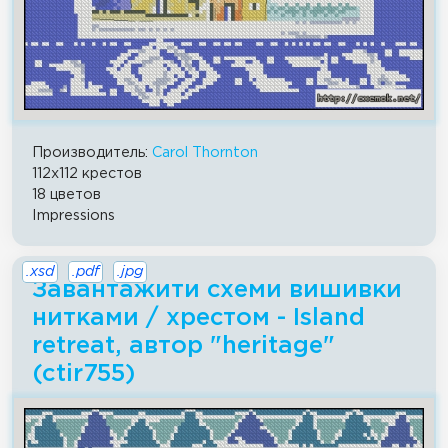
Производитель:
Carol Thornton
112x112 крестов
18 цветов
Impressions
.xsd
.pdf
.jpg
Завантажити схеми вишивки
нитками / хрестом - Island
retreat, автор "heritage"
(ctir755)