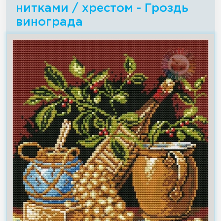
нитками / хрестом - Гроздь
винограда