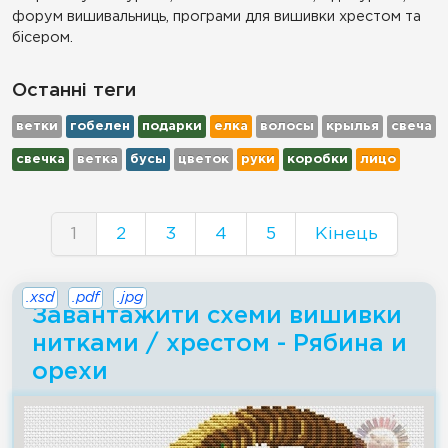
форум вишивальниць, програми для вишивки хрестом та
бісером.
Останні теги
ветки
гобелен
подарки
елка
волосы
крылья
свеча
свечка
ветка
бусы
цветок
руки
коробки
лицо
1
2
3
4
5
Кінець
.xsd
.pdf
.jpg
Завантажити схеми вишивки
нитками / хрестом - Рябина и
орехи