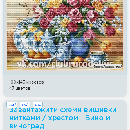
180x143 крестов
47 цветов
.xsd
.pdf
.jpg
Завантажити схеми вишивки
нитками / хрестом - Вино и
виноград