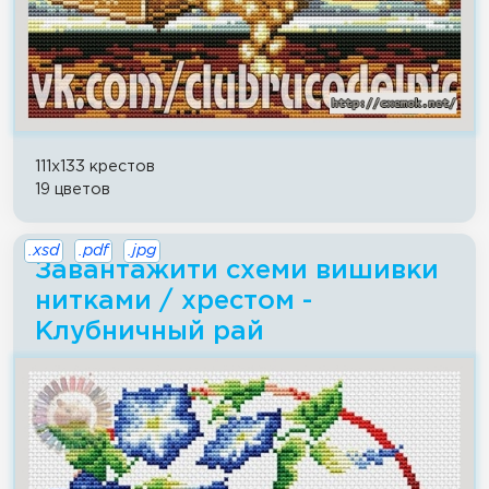
111x133 крестов
19 цветов
.xsd
.pdf
.jpg
Завантажити схеми вишивки
нитками / хрестом -
Клубничный рай