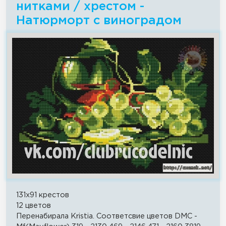
нитками / хрестом -
Натюрморт с виноградом
131x91 крестов
12 цветов
Перенабирала Kristia. Соответсвие цветов DMC -