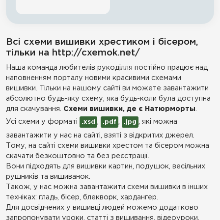
Всі схеми вишивки хрестиком і бісером,
тільки на http://cxemok.net/
Наша команда любителів рукоділля постійно працює над
наповненням порталу новими красивими схемами
вишивки. Тільки на нашому сайті ви можете завантажити
абсолютно будь-яку схему, яка будь-коли була доступна
для скачування.
Схеми вишивки, де є Натюрморты
.
Усі схеми у форматі
,
,
, які можна
.xsd
.pdf
.jpg
завантажити у нас на сайті, взяті з відкритих джерел.
Тому, на сайті схеми вишивки хрестом та бісером можна
скачати безкоштовно та без реєстрації.
Вони підходять для вишивки картин, подушок, весільних
рушників та вишиванок.
Також, у нас можна завантажити схеми вишивки в інших
техніках: гладь, бісер, блекворк, хардангер.
Для досвідчених у вишивці людей можемо додатково
запропонувати уроки, статті з вишивання, відеоуроки,