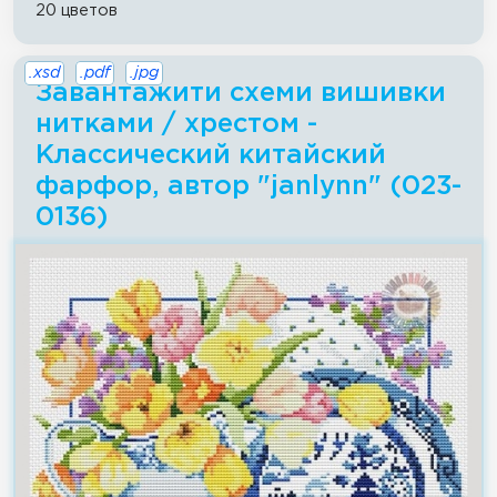
20 цветов
.xsd
.pdf
.jpg
Завантажити схеми вишивки
нитками / хрестом -
Классический китайский
фарфор, автор "janlynn" (023-
0136)