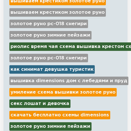
вышиваем крестиком золотое руно
вышиваем крестиком золотое руно
золотое руно рс-018 снегири
золотое руно зимние пейзажи
риолис время чая схема вышивка крестом с
золотое руно рс-018 снегири
как синимат девушка туристик
вышивка dimensions дом с лебедями и пруд
умиление схема вышивки золотое руно
секс лошат и девочка
скачать бесплатно схемы dimensions
золотое руно зимние пейзажи