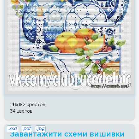
141x182 крестов
34 цветов
.xsd
.pdf
.jpg
Завантажити схеми вишивки