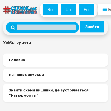
Ru
Ua
En
Знайти
Хлібні крихти
Головна
Вышивка нитками
Знайти схеми вишивки, де зустрічається:
"Натюрморты"