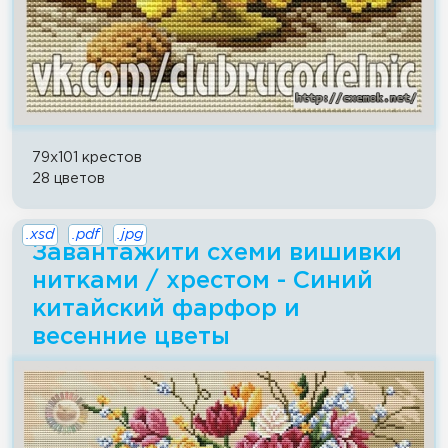
79x101 крестов
28 цветов
.xsd
.pdf
.jpg
Завантажити схеми вишивки
нитками / хрестом - Синий
китайский фарфор и
весенние цветы