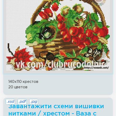
140x110 крестов
20 цветов
.xsd
.pdf
.jpg
Завантажити схеми вишивки
нитками / хрестом - Ваза с