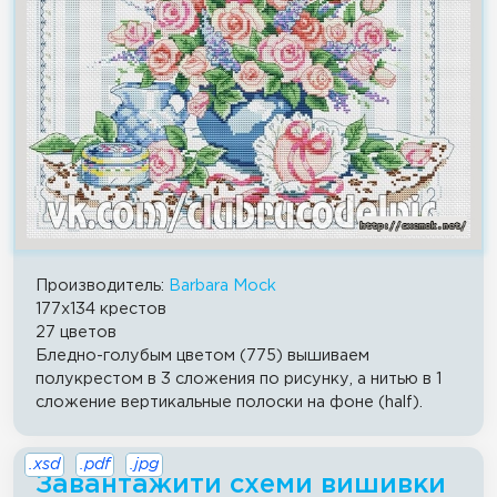
Производитель:
Barbara Mock
177x134 крестов
27 цветов
Бледно-голубым цветом (775) вышиваем
полукрестом в 3 сложения по рисунку, а нитью в 1
сложение вертикальные полоски на фоне (half).
.xsd
.pdf
.jpg
Завантажити схеми вишивки